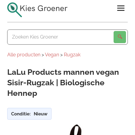
Ga
naar
de
Kies
inhoud
Groener
Alle producten
>
Vegan
>
Rugzak
LaLu Products mannen vegan
Sisir-Rugzak | Biologische
Hennep
Conditie:
Nieuw