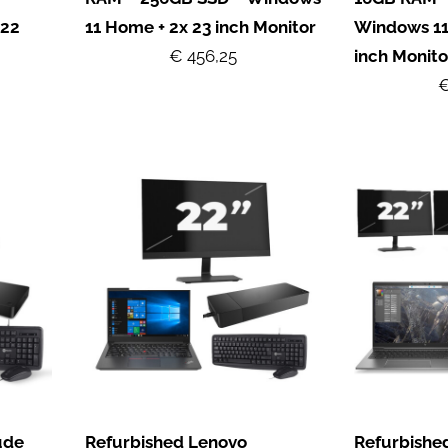
 22
11 Home + 2x 23 inch Monitor
Windows 11
€ 456,25
inch Monito
€
ude
Refurbished Lenovo
Refurbishe