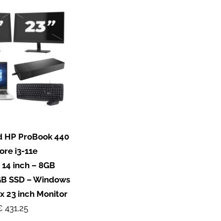
d HP ProBook 440
ore i3-11e
 14 inch – 8GB
GB SSD – Windows
x 23 inch Monitor
 431,25