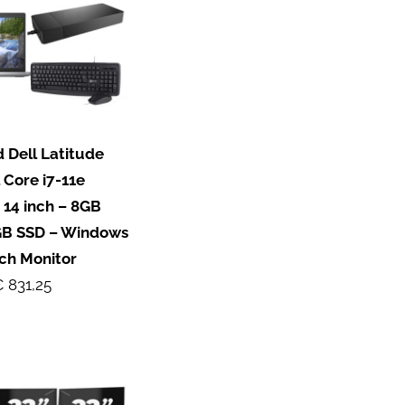
 Dell Latitude
 Core i7-11e
 14 inch – 8GB
GB SSD – Windows
nch Monitor
 831,25