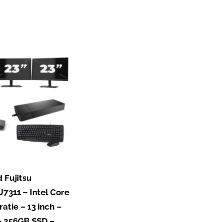
 Fujitsu
7311 – Intel Core
atie – 13 inch –
 256GB SSD –