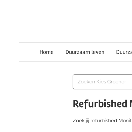
Ga
naar
de
inhoud
Kies
Home
Duurzaam leven
Duurz
Groener
Refurbished 
Zoek jij refurbished Monit