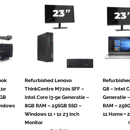
ook
Refurbished Lenovo
Refurbishe
11e
ThinkCentre M720s SFF –
G8 – Intel C
8GB
Intel Core i3-9e Generatie –
Generatie –
indows
8GB RAM – 256GB SSD –
RAM – 256
Windows 11 + 1x 23 inch
11 Home + 2
Monitor
€