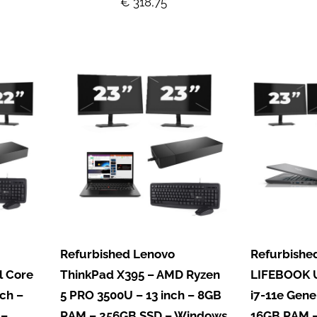
€ 318,75
Refurbished Lenovo
Refurbished
l Core
ThinkPad X395 – AMD Ryzen
LIFEBOOK U
nch –
5 PRO 3500U – 13 inch – 8GB
i7-11e Gener
 –
RAM – 256GB SSD – Windows
16GB RAM –