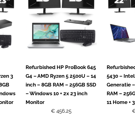
Refurbished HP ProBook 645
Refurbished
zen 3
G4 – AMD Ryzen 5 2500U – 14
5430 – Intel
 8GB
inch – 8GB RAM – 256GB SSD
Generatie –
indows
– Windows 10 + 2x 23 inch
RAM – 256
onitor
Monitor
11 Home + 3
€ 456,25
€