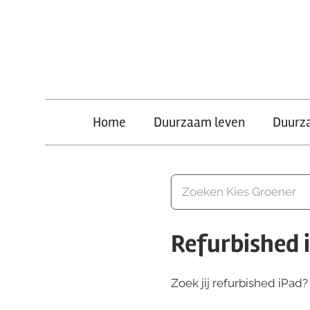
Ga
naar
de
inhoud
Kies
Home
Duurzaam leven
Duurz
Groener
Refurbished 
Zoek jij refurbished iPad?