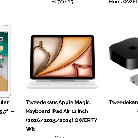
€ 706,25
Hoes QWERT
ular
Tweedekans Apple Magic
Tweedekans
9,7″ –
Keyboard iPad Air 11 inch
(2026/2025/2024) QWERTY
Wit