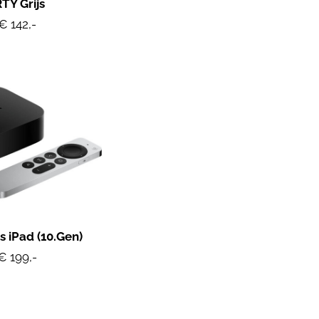
Y Grijs
€ 142,-
 iPad (10.Gen)
€ 199,-