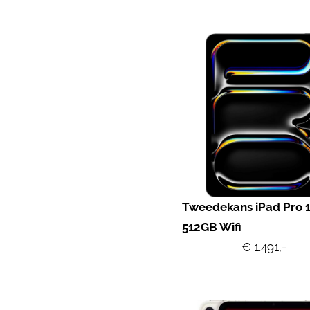
Tweedekans iPad Pro 1
512GB Wifi
€ 1.491,-