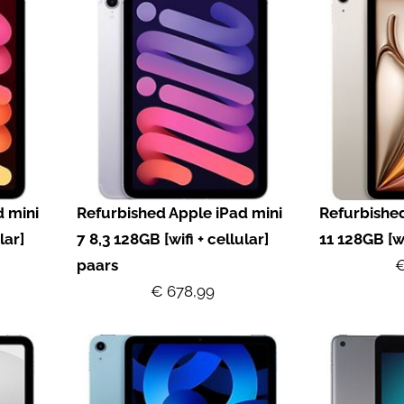
d mini
Refurbished Apple iPad mini
Refurbished
lar]
7 8,3 128GB [wifi + cellular]
11 128GB [wi
paars
€
€ 678,99