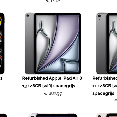
€ 179,-
1″
Refurbished Apple iPad Air 8
Refurbished
13 128GB [wifi] spacegrijs
11 128GB [wi
€ 887,99
spacegrijs
€