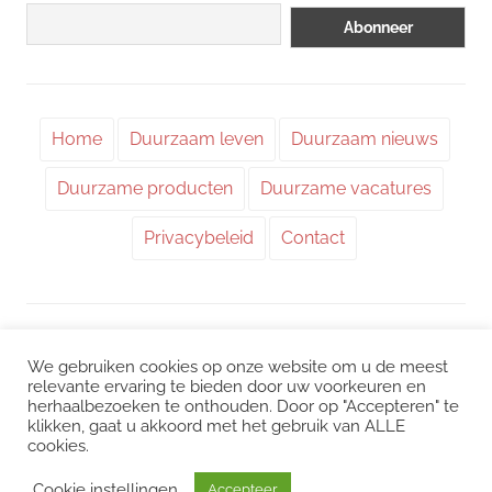
Home
Duurzaam leven
Duurzaam nieuws
Duurzame producten
Duurzame vacatures
Privacybeleid
Contact
WordPress thema: Chronus door ThemeZee.
We gebruiken cookies op onze website om u de meest
relevante ervaring te bieden door uw voorkeuren en
herhaalbezoeken te onthouden. Door op "Accepteren" te
Instagram
|
Facebook
|
LinkedIn
|
Twitter
klikken, gaat u akkoord met het gebruik van ALLE
cookies.
Het kan zijn dat we voor sommige links een commissie ontvangen. Mogelijk
interessant:
CO2 uitstoot
/
Duurzame vacatures
/
Choose Greener
/
Cookie instellingen
Accepteer