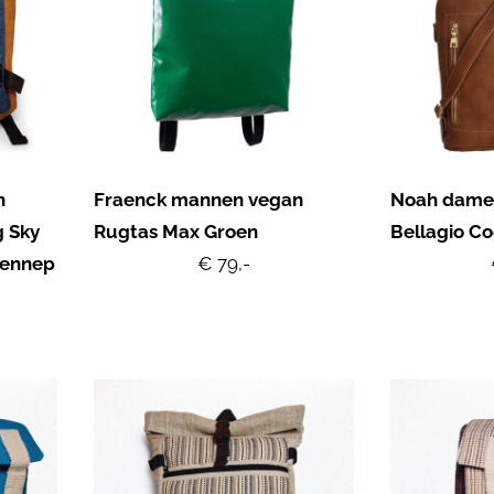
n
Fraenck mannen vegan
Noah dame
g Sky
Rugtas Max Groen
Bellagio C
Hennep
€ 79,-