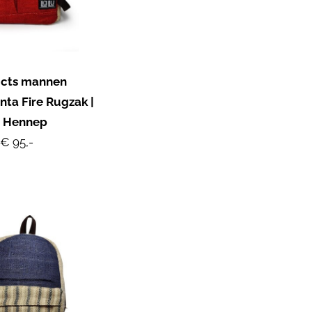
ucts mannen
ta Fire Rugzak |
e Hennep
€ 95,-