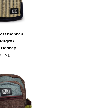
ucts mannen
-Rugzak |
e Hennep
€ 69,-