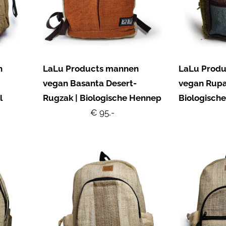
n
LaLu Products mannen
LaLu Prod
vegan Basanta Desert-
vegan Rupa
l
Rugzak | Biologische Hennep
Biologisch
€ 95,-