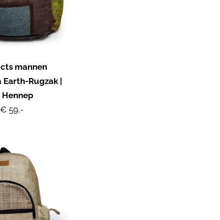
ucts mannen
 Earth-Rugzak |
e Hennep
€ 59,-