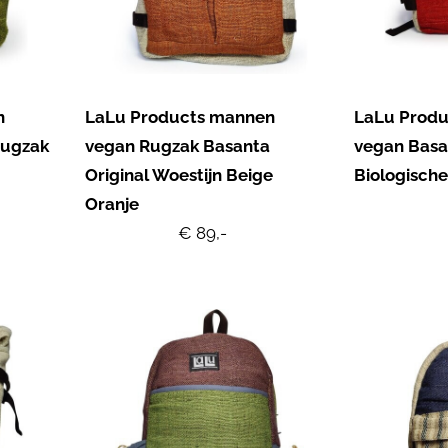
n
LaLu Products mannen
LaLu Prod
Rugzak
vegan Rugzak Basanta
vegan Basan
Original Woestijn Beige
Biologisch
Oranje
€ 89,-