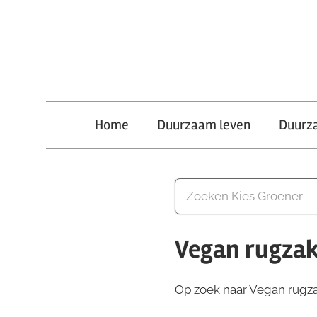
Ga
naar
de
inhoud
Kies
Home
Duurzaam leven
Duurz
Groener
Vegan rugza
Op zoek naar Vegan rugzak