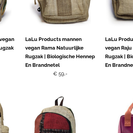
 vegan
LaLu Products mannen
LaLu Prod
ugzak
vegan Rama Natuurlijke
vegan Raju 
Rugzak | Biologische Hennep
Rugzak | B
En Brandnetel
En Brandne
€ 59,-