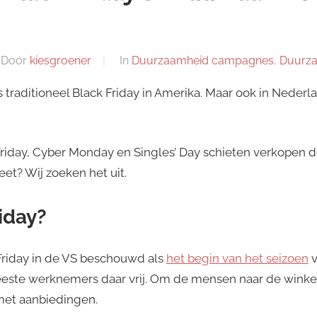
Door
kiesgroener
In
Duurzaamheid campagnes
,
Duurza
 traditioneel Black Friday in Amerika. Maar ook in Neder
iday, Cyber Monday en Singles’ Day schieten verkopen de 
et? Wij zoeken het uit.
iday?
 Friday in de VS beschouwd als
het begin van het seizoen
v
este werknemers daar vrij. Om de mensen naar de winkel
met aanbiedingen.