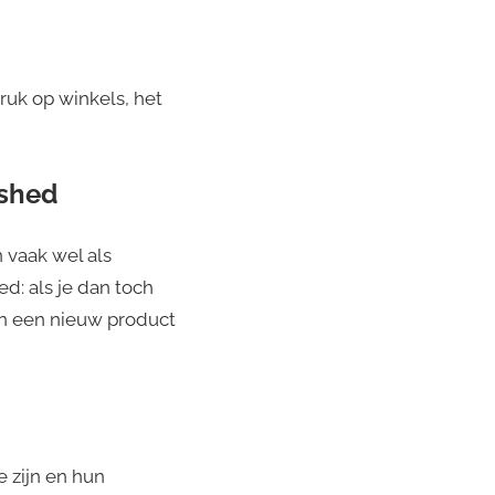
ruk op winkels, het
ished
 vaak wel als
: als je dan toch
an een nieuw product
 zijn en hun