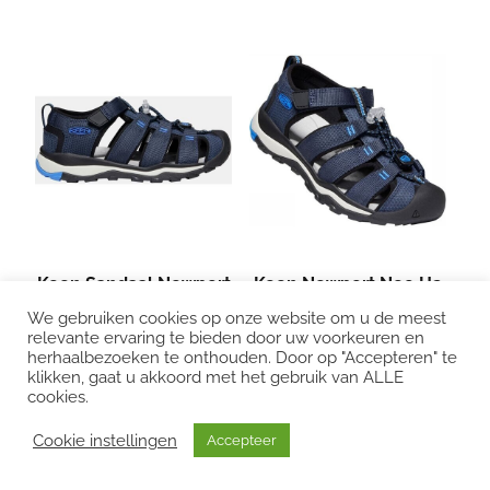
Keen Sandaal Newport
Keen Newport Neo H2
Neo H2 Children
Youth Sandaal Junior
We gebruiken cookies op onze website om u de meest
relevante ervaring te bieden door uw voorkeuren en
Donkerblauw/Blauw
Blauw
herhaalbezoeken te onthouden. Door op "Accepteren" te
€ 69,95
€ 69,95
klikken, gaat u akkoord met het gebruik van ALLE
cookies.
Cookie instellingen
Accepteer