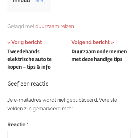
Inhoud
toon
Getagd met
duurzaam reizen
Bericht
Vorig bericht
Volgend bericht
Tweedehands
Duurzaam ondernemen
navigatie
elektrische auto te
met deze handige tips
kopen – tips & info
Geef een reactie
Je e-mailadres wordt niet gepubliceerd.
Vereiste
velden zijn gemarkeerd met
*
Reactie
*