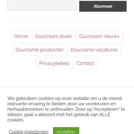
Home
Duurzaam leven
Duurzaam nieuws
Duurzame producten
Duurzame vacatures
Privacybeleid
Contact
WordPress thema: Chronus door ThemeZee.
We gebruiken cookies op onze website om u de meest
relevante ervaring te bieden door uw voorkeuren en
herhaalbezoeken te onthouden. Door op "Accepteren" te
Instagram
|
Facebook
|
LinkedIn
|
Twitter
klikken, gaat u akkoord met het gebruik van ALLE
cookies.
Het kan zijn dat we voor sommige links een commissie ontvangen. Mogelijk
interessant:
CO2 uitstoot
/
Duurzame vacatures
/
Choose Greener
/
Cookie instellingen
Accepteer