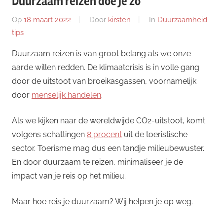
Duurzaam reizen doe je zo
Op
18 maart 2022
Door
kirsten
In
Duurzaamheid
tips
Duurzaam reizen is van groot belang als we onze
aarde willen redden. De klimaatcrisis is in volle gang
door de uitstoot van broeikasgassen, voornamelijk
door
menselijk handelen
.
Als we kijken naar de wereldwijde CO2-uitstoot, komt
volgens schattingen
8 procent
uit de toeristische
sector. Toerisme mag dus een tandje milieubewuster.
En door duurzaam te reizen, minimaliseer je de
impact van je reis op het milieu.
Maar hoe reis je duurzaam? Wij helpen je op weg.