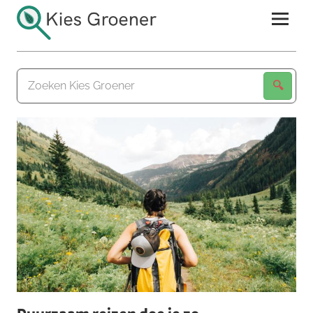
Ga
naar
de
Kies
inhoud
Groener