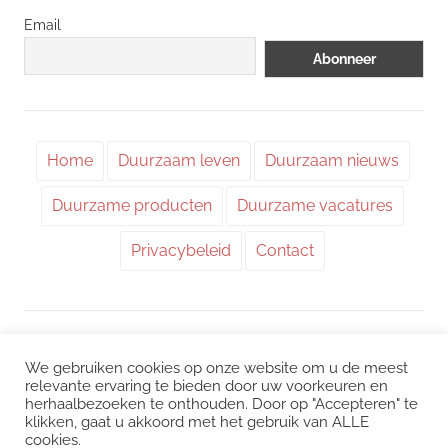
Email
Home
Duurzaam leven
Duurzaam nieuws
Duurzame producten
Duurzame vacatures
Privacybeleid
Contact
WordPress thema: Chronus door ThemeZee.
We gebruiken cookies op onze website om u de meest
relevante ervaring te bieden door uw voorkeuren en
herhaalbezoeken te onthouden. Door op "Accepteren" te
Instagram
|
Facebook
|
LinkedIn
|
Twitter
klikken, gaat u akkoord met het gebruik van ALLE
cookies.