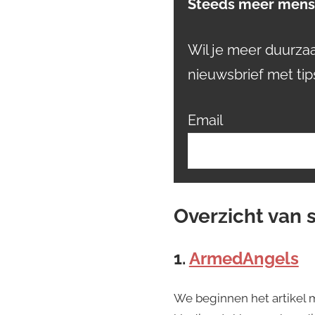
Steeds meer mense
Wil je meer duurz
nieuwsbrief met tip
Email
Overzicht van 
1.
ArmedAngels
We beginnen het artikel 