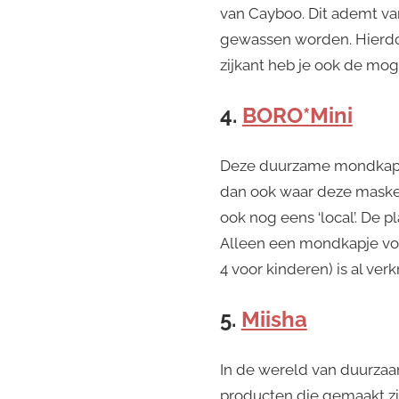
van Cayboo. Dit ademt v
gewassen worden. Hierdoo
zijkant heb je ook de moge
4.
BORO*Mini
Deze duurzame mondkapjes
dan ook waar deze masker
ook nog eens ‘local’. De p
Alleen een mondkapje voor
4 voor kinderen) is al ver
5.
Miisha
In de wereld van duurzaa
producten die gemaakt zij