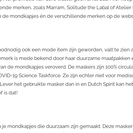
nde merken, zoals Marram, Solitude the Labal of Atelier R
n de mondkapjes én de verschillende merken op de websi
odnodig ook een mode item zijn geworden, valt te zien 
demerk is mede bekend door haar duurzame maatpakken e
an de mondkapjes veroverd. De maskers zijn 100% circul
VID-19 Science Taskforce. Ze zijn echter niet voor medisc
Lever het gebruikte masker dan in en Dutch Spirit kan h
 is dat!
p je mondkapjes die duurzaam zijn gemaakt. Deze maskers