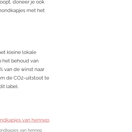
koopt, doneer je ook
 mondkapjes met het
het kleine lokale
op het behoud van
% van de winst naar
om de CO2-uitstoot te
it label.
ndkapjes van hennep