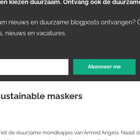
n kiezen duurzaam. Ontvang ook de duurzame
aam nieuws en duurzame blogposts ontvangen? 
s, nieuws en vacatures.
sustainable maskers
met de duurzame mondkapjes van Armed Angels. Naast da