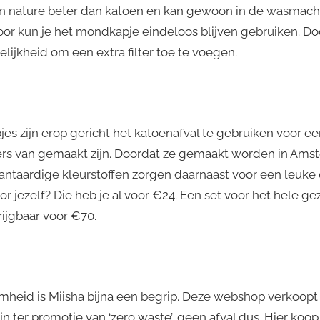
an nature beter dan katoen en kan gewoon in de wasmach
r kun je het mondkapje eindeloos blijven gebruiken. Do
lijkheid om een extra filter toe te voegen.
 zijn erop gericht het katoenafval te gebruiken voor een
s van gemaakt zijn. Doordat ze gemaakt worden in Amst
lantaardige kleurstoffen zorgen daarnaast voor een leuke en
 jezelf? Die heb je al voor €24. Een set voor het hele ge
krijgbaar voor €70.
mheid is Miisha bijna een begrip. Deze webshop verkoopt
n ter promotie van ‘zero waste’, geen afval dus. Hier koop