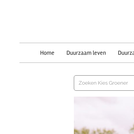
Ga
naar
de
inhoud
Kies
Home
Duurzaam leven
Duurz
Groener