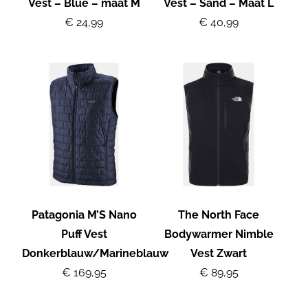
Vest – Blue – maat M
Vest – Sand – Maat L
€ 24,99
€ 40,99
Patagonia M’S Nano
The North Face
Puff Vest
Bodywarmer Nimble
Donkerblauw/Marineblauw
Vest Zwart
€ 169,95
€ 89,95