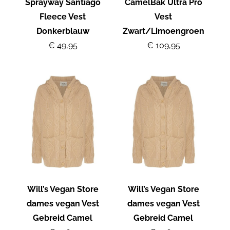
Sprayway Santiago
CamelBak Ultra Pro
Fleece Vest
Vest
Donkerblauw
Zwart/Limoengroen
€ 49,95
€ 109,95
Will’s Vegan Store
Will’s Vegan Store
dames vegan Vest
dames vegan Vest
Gebreid Camel
Gebreid Camel