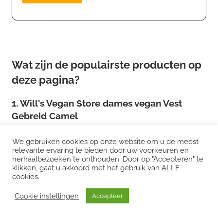
Wat zijn de populairste producten op
deze pagina?
1. Will's Vegan Store dames vegan Vest
Gebreid Camel
Over
Will's Vegan Store dames vegan Vest Gebreid
We gebruiken cookies op onze website om u de meest
Camel
relevante ervaring te bieden door uw voorkeuren en
herhaalbezoeken te onthouden. Door op "Accepteren" te
klikken, gaat u akkoord met het gebruik van ALLE
Het eerste product dat wij veel vergelijken: Will's
cookies.
Vegan Store dames vegan Vest Gebreid Camel. De
Cookie instellingen
Accepteer
webshop beschrijft het product als volgt: &nbsp;
Gebreid in kleine batches in Itali&euml; van 40% katoen