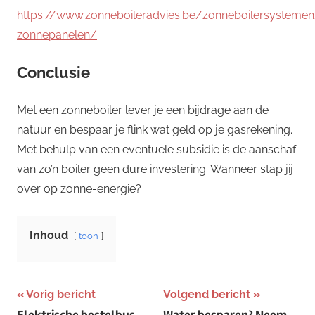
https://www.zonneboileradvies.be/zonneboilersystemen
zonnepanelen/
Conclusie
Met een zonneboiler lever je een bijdrage aan de
natuur en bespaar je flink wat geld op je gasrekening.
Met behulp van een eventuele subsidie is de aanschaf
van zo’n boiler geen dure investering. Wanneer stap jij
over op zonne-energie?
Inhoud
toon
Bericht
Vorig bericht
Volgend bericht
Elektrische bestelbus
Water besparen? Neem