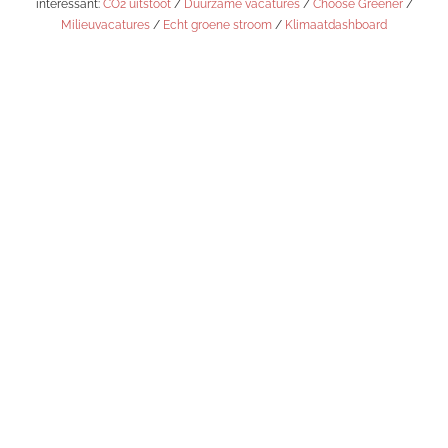
interessant:
CO2 uitstoot
/
Duurzame vacatures
/
Choose Greener
/
Milieuvacatures
/
Echt groene stroom
/
Klimaatdashboard