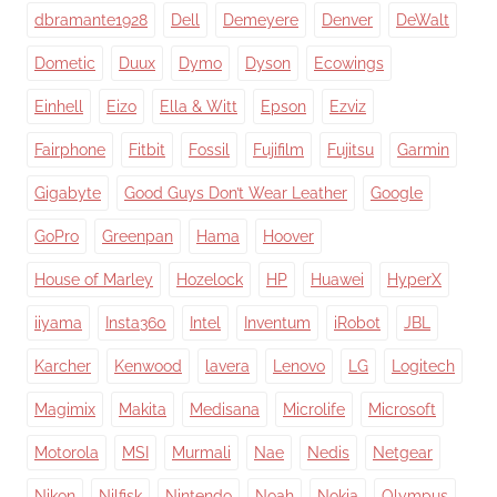
dbramante1928
Dell
Demeyere
Denver
DeWalt
Dometic
Duux
Dymo
Dyson
Ecowings
Einhell
Eizo
Ella & Witt
Epson
Ezviz
Fairphone
Fitbit
Fossil
Fujifilm
Fujitsu
Garmin
Gigabyte
Good Guys Don’t Wear Leather
Google
GoPro
Greenpan
Hama
Hoover
House of Marley
Hozelock
HP
Huawei
HyperX
iiyama
Insta360
Intel
Inventum
iRobot
JBL
Karcher
Kenwood
lavera
Lenovo
LG
Logitech
Magimix
Makita
Medisana
Microlife
Microsoft
Motorola
MSI
Murmali
Nae
Nedis
Netgear
Nikon
Nilfisk
Nintendo
Noah
Nokia
Olympus