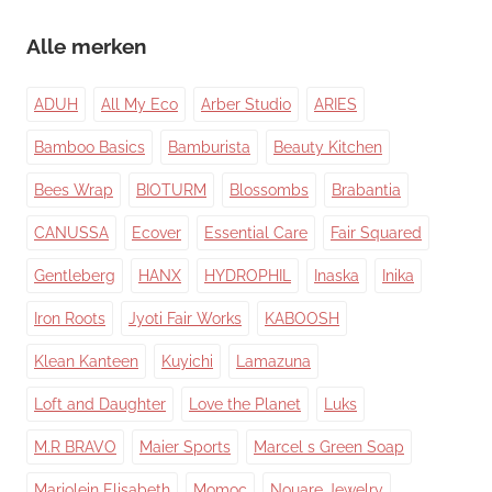
Alle merken
ADUH
All My Eco
Arber Studio
ARIES
Bamboo Basics
Bamburista
Beauty Kitchen
Bees Wrap
BIOTURM
Blossombs
Brabantia
CANUSSA
Ecover
Essential Care
Fair Squared
Gentleberg
HANX
HYDROPHIL
Inaska
Inika
Iron Roots
Jyoti Fair Works
KABOOSH
Klean Kanteen
Kuyichi
Lamazuna
Loft and Daughter
Love the Planet
Luks
M.R BRAVO
Maier Sports
Marcel s Green Soap
Marjolein Elisabeth
Momoc
Nouare Jewelry