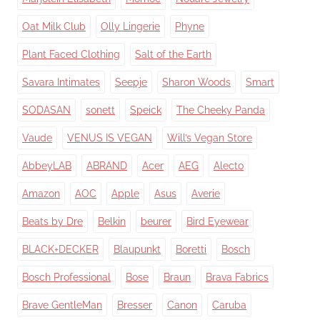
Oat Milk Club
Olly Lingerie
Phyne
Plant Faced Clothing
Salt of the Earth
Savara Intimates
Seepje
Sharon Woods
Smart
SODASAN
sonett
Speick
The Cheeky Panda
Vaude
VENUS IS VEGAN
Will’s Vegan Store
AbbeyLAB
ABRAND
Acer
AEG
Alecto
Amazon
AOC
Apple
Asus
Averie
Beats by Dre
Belkin
beurer
Bird Eyewear
BLACK+DECKER
Blaupunkt
Boretti
Bosch
Bosch Professional
Bose
Braun
Brava Fabrics
Brave GentleMan
Bresser
Canon
Caruba