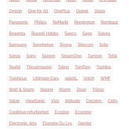
Omron
One for All
OnePlus
Opinel
Oppo
Panasonic
Philips
ReMarkt
Remington
Rombaut
Rowenta
Russell Hobbs
Saeco
Sage
Salora
Samsung
Sennheiser
Sigma
Sitecom
Solis
Sonos
Sony
Spigen
SteamOne
Tamron
Tefal
Teufel
Thrustmaster
Tolino
TomTom
Toshiba
Trashious
Ultimate Ears
vidaXL
Votch
WMF
Wolf & Storm
Xiaomi
Xtorm
Zouri
Tristar
Valve
ViewSonic
Vivo
Attitude
Cecotec
Celly
Coolblue refurbished
Ecodoo
Ecozone
Electronic Arts
Etamine Du Lys
Gemixt