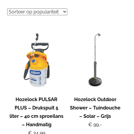
Hozelock PULSAR
Hozelock Outdoor
PLUS – Drukspuit 5
Shower – Tuindouche
liter – 40 cm sproeilans
– Solar – Grijs
– Handmatig
€ 99,-
€ 34,99