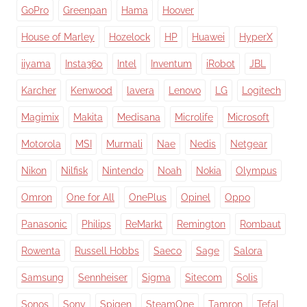
GoPro
Greenpan
Hama
Hoover
House of Marley
Hozelock
HP
Huawei
HyperX
iiyama
Insta360
Intel
Inventum
iRobot
JBL
Karcher
Kenwood
lavera
Lenovo
LG
Logitech
Magimix
Makita
Medisana
Microlife
Microsoft
Motorola
MSI
Murmali
Nae
Nedis
Netgear
Nikon
Nilfisk
Nintendo
Noah
Nokia
Olympus
Omron
One for All
OnePlus
Opinel
Oppo
Panasonic
Philips
ReMarkt
Remington
Rombaut
Rowenta
Russell Hobbs
Saeco
Sage
Salora
Samsung
Sennheiser
Sigma
Sitecom
Solis
Sonos
Sony
Spigen
SteamOne
Tamron
Tefal