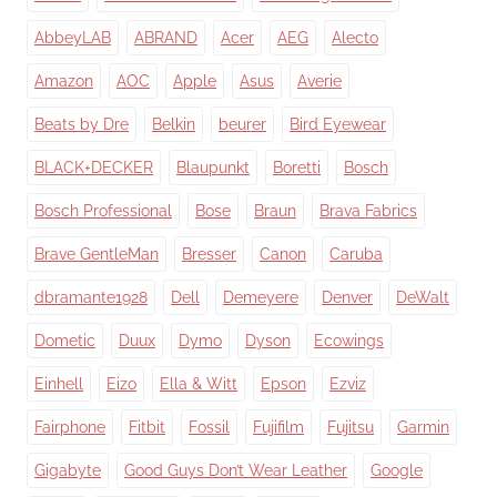
AbbeyLAB
ABRAND
Acer
AEG
Alecto
Amazon
AOC
Apple
Asus
Averie
Beats by Dre
Belkin
beurer
Bird Eyewear
BLACK+DECKER
Blaupunkt
Boretti
Bosch
Bosch Professional
Bose
Braun
Brava Fabrics
Brave GentleMan
Bresser
Canon
Caruba
dbramante1928
Dell
Demeyere
Denver
DeWalt
Dometic
Duux
Dymo
Dyson
Ecowings
Einhell
Eizo
Ella & Witt
Epson
Ezviz
Fairphone
Fitbit
Fossil
Fujifilm
Fujitsu
Garmin
Gigabyte
Good Guys Don’t Wear Leather
Google