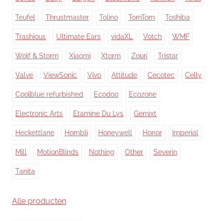
Teufel
Thrustmaster
Tolino
TomTom
Toshiba
Trashious
Ultimate Ears
vidaXL
Votch
WMF
Wolf & Storm
Xiaomi
Xtorm
Zouri
Tristar
Valve
ViewSonic
Vivo
Attitude
Cecotec
Celly
Coolblue refurbished
Ecodoo
Ecozone
Electronic Arts
Etamine Du Lys
Gemixt
Heckettlane
Hombli
Honeywell
Honor
Imperial
Mill
MotionBlinds
Nothing
Other
Severin
Tanita
Alle producten