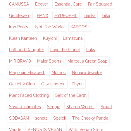
CANUSSA
Ecover
Essential Care
Fair Squared
Gentleberg
HANX
HYDROPHIL
Inaska
Inika
Iron Roots
Jyoti Fair Works
KABOOSH
Klean Kanteen
Kuyichi
Lamazuna
Loft and Daughter
Love the Planet
Luks
M.R BRAVO
Maier Sports
Marcel s Green Soap
Marjolein Elisabeth
Momoc
Nouare Jewelry
Oat Milk Club
Olly Lingerie
Phyne
Plant Faced Clothing
Salt of the Earth
Savara Intimates
Seepje
Sharon Woods
Smart
SODASAN
sonett
Speick
The Cheeky Panda
Vaude
VENUS IS VEGAN
Will’s Vegan Store