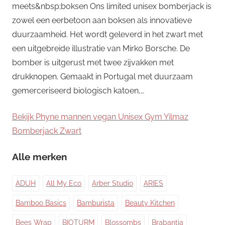
meets&nbsp;boksen Ons limited unisex bomberjack is
zowel een eerbetoon aan boksen als innovatieve
duurzaamheid. Het wordt geleverd in het zwart met
een uitgebreide illustratie van Mirko Borsche. De
bomber is uitgerust met twee zijvakken met
drukknopen. Gemaakt in Portugal met duurzaam
gemerceriseerd biologisch katoen,…
Bekijk Phyne mannen vegan Unisex Gym Yilmaz
Bomberjack Zwart
Alle merken
ADUH
All My Eco
Arber Studio
ARIES
Bamboo Basics
Bamburista
Beauty Kitchen
Bees Wrap
BIOTURM
Blossombs
Brabantia