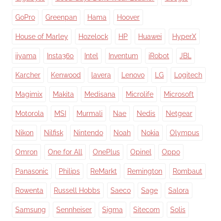
GoPro
Greenpan
Hama
Hoover
House of Marley
Hozelock
HP
Huawei
HyperX
iiyama
Insta360
Intel
Inventum
iRobot
JBL
Karcher
Kenwood
lavera
Lenovo
LG
Logitech
Magimix
Makita
Medisana
Microlife
Microsoft
Motorola
MSI
Murmali
Nae
Nedis
Netgear
Nikon
Nilfisk
Nintendo
Noah
Nokia
Olympus
Omron
One for All
OnePlus
Opinel
Oppo
Panasonic
Philips
ReMarkt
Remington
Rombaut
Rowenta
Russell Hobbs
Saeco
Sage
Salora
Samsung
Sennheiser
Sigma
Sitecom
Solis