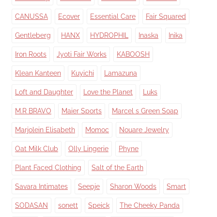
CANUSSA
Ecover
Essential Care
Fair Squared
Gentleberg
HANX
HYDROPHIL
Inaska
Inika
Iron Roots
Jyoti Fair Works
KABOOSH
Klean Kanteen
Kuyichi
Lamazuna
Loft and Daughter
Love the Planet
Luks
M.R BRAVO
Maier Sports
Marcel s Green Soap
Marjolein Elisabeth
Momoc
Nouare Jewelry
Oat Milk Club
Olly Lingerie
Phyne
Plant Faced Clothing
Salt of the Earth
Savara Intimates
Seepje
Sharon Woods
Smart
SODASAN
sonett
Speick
The Cheeky Panda