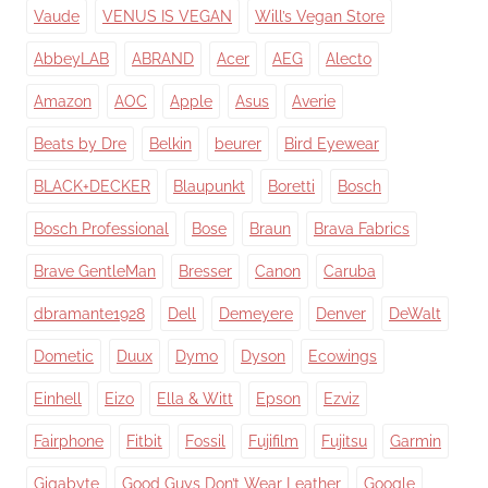
Vaude
VENUS IS VEGAN
Will’s Vegan Store
AbbeyLAB
ABRAND
Acer
AEG
Alecto
Amazon
AOC
Apple
Asus
Averie
Beats by Dre
Belkin
beurer
Bird Eyewear
BLACK+DECKER
Blaupunkt
Boretti
Bosch
Bosch Professional
Bose
Braun
Brava Fabrics
Brave GentleMan
Bresser
Canon
Caruba
dbramante1928
Dell
Demeyere
Denver
DeWalt
Dometic
Duux
Dymo
Dyson
Ecowings
Einhell
Eizo
Ella & Witt
Epson
Ezviz
Fairphone
Fitbit
Fossil
Fujifilm
Fujitsu
Garmin
Gigabyte
Good Guys Don’t Wear Leather
Google