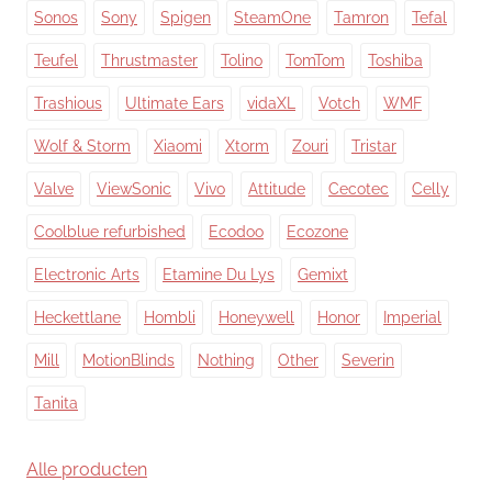
Sonos
Sony
Spigen
SteamOne
Tamron
Tefal
Teufel
Thrustmaster
Tolino
TomTom
Toshiba
Trashious
Ultimate Ears
vidaXL
Votch
WMF
Wolf & Storm
Xiaomi
Xtorm
Zouri
Tristar
Valve
ViewSonic
Vivo
Attitude
Cecotec
Celly
Coolblue refurbished
Ecodoo
Ecozone
Electronic Arts
Etamine Du Lys
Gemixt
Heckettlane
Hombli
Honeywell
Honor
Imperial
Mill
MotionBlinds
Nothing
Other
Severin
Tanita
Alle producten