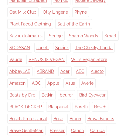
Marjolein Elisabeth
Momoc
Nouare Jewelry
Oat Milk Club
Olly Lingerie
Phyne
Plant Faced Clothing
Salt of the Earth
Savara Intimates
Seepje
Sharon Woods
Smart
SODASAN
sonett
Speick
The Cheeky Panda
Vaude
VENUS IS VEGAN
Will’s Vegan Store
AbbeyLAB
ABRAND
Acer
AEG
Alecto
Amazon
AOC
Apple
Asus
Averie
Beats by Dre
Belkin
beurer
Bird Eyewear
BLACK+DECKER
Blaupunkt
Boretti
Bosch
Bosch Professional
Bose
Braun
Brava Fabrics
Brave GentleMan
Bresser
Canon
Caruba