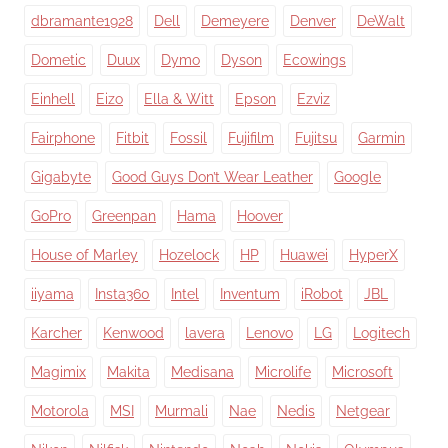
dbramante1928
Dell
Demeyere
Denver
DeWalt
Dometic
Duux
Dymo
Dyson
Ecowings
Einhell
Eizo
Ella & Witt
Epson
Ezviz
Fairphone
Fitbit
Fossil
Fujifilm
Fujitsu
Garmin
Gigabyte
Good Guys Don’t Wear Leather
Google
GoPro
Greenpan
Hama
Hoover
House of Marley
Hozelock
HP
Huawei
HyperX
iiyama
Insta360
Intel
Inventum
iRobot
JBL
Karcher
Kenwood
lavera
Lenovo
LG
Logitech
Magimix
Makita
Medisana
Microlife
Microsoft
Motorola
MSI
Murmali
Nae
Nedis
Netgear