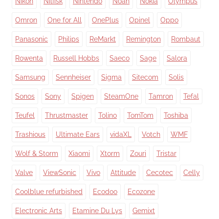
Nikon
Nilfisk
Nintendo
Noah
Nokia
Olympus
Omron
One for All
OnePlus
Opinel
Oppo
Panasonic
Philips
ReMarkt
Remington
Rombaut
Rowenta
Russell Hobbs
Saeco
Sage
Salora
Samsung
Sennheiser
Sigma
Sitecom
Solis
Sonos
Sony
Spigen
SteamOne
Tamron
Tefal
Teufel
Thrustmaster
Tolino
TomTom
Toshiba
Trashious
Ultimate Ears
vidaXL
Votch
WMF
Wolf & Storm
Xiaomi
Xtorm
Zouri
Tristar
Valve
ViewSonic
Vivo
Attitude
Cecotec
Celly
Coolblue refurbished
Ecodoo
Ecozone
Electronic Arts
Etamine Du Lys
Gemixt