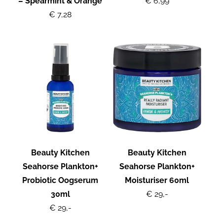
– Spearmint & Orange
€ 6,99
€ 7,28
Beauty Kitchen
Beauty Kitchen
Seahorse Plankton+
Seahorse Plankton+
Probiotic Oogserum
Moisturiser 60ml
30ml
€ 29,-
€ 29,-