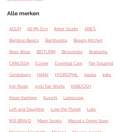
Alle merken
ADUH
All My Eco
Arber Studio
ARIES
Bamboo Basics
Bamburista
Beauty Kitchen
Bees Wrap
BIOTURM
Blossombs
Brabantia
CANUSSA
Ecover
Essential Care
Fair Squared
Gentleberg
HANX
HYDROPHIL
Inaska
Inika
Iron Roots
Jyoti Fair Works
KABOOSH
Klean Kanteen
Kuyichi
Lamazuna
Loft and Daughter
Love the Planet
Luks
M.R BRAVO
Maier Sports
Marcel s Green Soap