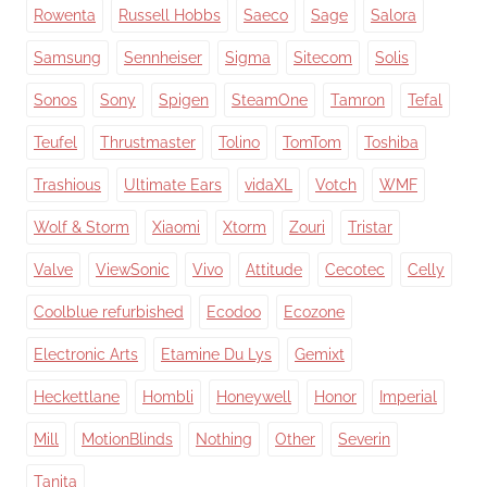
Rowenta
Russell Hobbs
Saeco
Sage
Salora
Samsung
Sennheiser
Sigma
Sitecom
Solis
Sonos
Sony
Spigen
SteamOne
Tamron
Tefal
Teufel
Thrustmaster
Tolino
TomTom
Toshiba
Trashious
Ultimate Ears
vidaXL
Votch
WMF
Wolf & Storm
Xiaomi
Xtorm
Zouri
Tristar
Valve
ViewSonic
Vivo
Attitude
Cecotec
Celly
Coolblue refurbished
Ecodoo
Ecozone
Electronic Arts
Etamine Du Lys
Gemixt
Heckettlane
Hombli
Honeywell
Honor
Imperial
Mill
MotionBlinds
Nothing
Other
Severin
Tanita