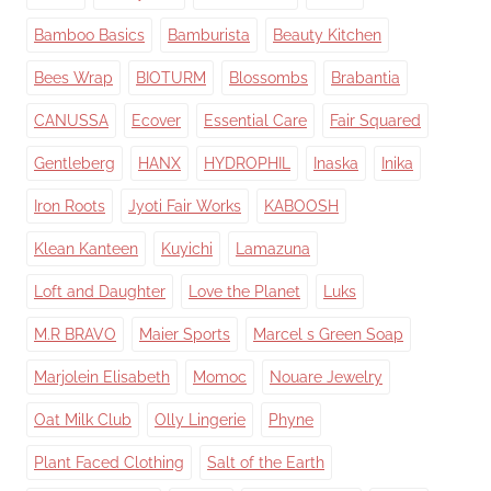
Bamboo Basics
Bamburista
Beauty Kitchen
Bees Wrap
BIOTURM
Blossombs
Brabantia
CANUSSA
Ecover
Essential Care
Fair Squared
Gentleberg
HANX
HYDROPHIL
Inaska
Inika
Iron Roots
Jyoti Fair Works
KABOOSH
Klean Kanteen
Kuyichi
Lamazuna
Loft and Daughter
Love the Planet
Luks
M.R BRAVO
Maier Sports
Marcel s Green Soap
Marjolein Elisabeth
Momoc
Nouare Jewelry
Oat Milk Club
Olly Lingerie
Phyne
Plant Faced Clothing
Salt of the Earth