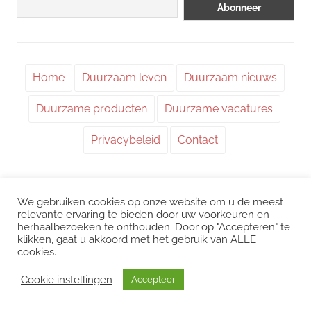
Home
Duurzaam leven
Duurzaam nieuws
Duurzame producten
Duurzame vacatures
Privacybeleid
Contact
We gebruiken cookies op onze website om u de meest
WordPress thema: Chronus door ThemeZee.
relevante ervaring te bieden door uw voorkeuren en
herhaalbezoeken te onthouden. Door op "Accepteren" te
klikken, gaat u akkoord met het gebruik van ALLE
Instagram
|
Facebook
|
LinkedIn
|
Twitter
cookies.
Cookie instellingen
Accepteer
Het kan zijn dat we voor sommige links een commissie ontvangen. Mogelijk
interessant:
CO2 uitstoot
/
Duurzame vacatures
/
Choose Greener
/
Milieuvacatures
/
Echt groene stroom
/
Klimaatdashboard