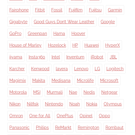
Fairphone
Fitbit
Fossil
Fujifilm
Fujitsu
Garmin
Gigabyte
Good Guys Don’t Wear Leather
Google
GoPro
Greenpan
Hama
Hoover
House of Marley
Hozelock
HP
Huawei
HyperX
iiyama
Insta360
Intel
Inventum
iRobot
JBL
Karcher
Kenwood
lavera
Lenovo
LG
Logitech
Magimix
Makita
Medisana
Microlife
Microsoft
Motorola
MSI
Murmali
Nae
Nedis
Netgear
Nikon
Nilfisk
Nintendo
Noah
Nokia
Olympus
Omron
One for All
OnePlus
Opinel
Oppo
Panasonic
Philips
ReMarkt
Remington
Rombaut