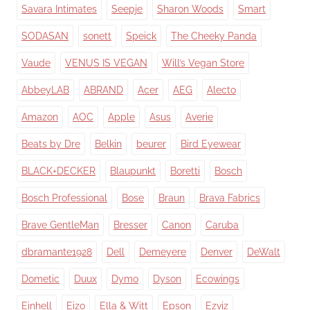
Savara Intimates
Seepje
Sharon Woods
Smart
SODASAN
sonett
Speick
The Cheeky Panda
Vaude
VENUS IS VEGAN
Will’s Vegan Store
AbbeyLAB
ABRAND
Acer
AEG
Alecto
Amazon
AOC
Apple
Asus
Averie
Beats by Dre
Belkin
beurer
Bird Eyewear
BLACK+DECKER
Blaupunkt
Boretti
Bosch
Bosch Professional
Bose
Braun
Brava Fabrics
Brave GentleMan
Bresser
Canon
Caruba
dbramante1928
Dell
Demeyere
Denver
DeWalt
Dometic
Duux
Dymo
Dyson
Ecowings
Einhell
Eizo
Ella & Witt
Epson
Ezviz