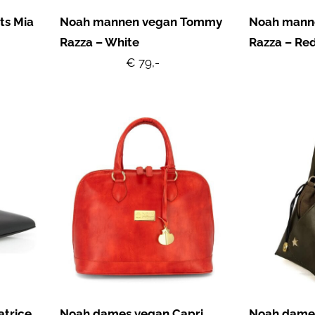
ts Mia
Noah mannen vegan Tommy
Noah mann
Razza – White
Razza – Re
€ 79,-
trice
Noah dames vegan Capri
Noah dame