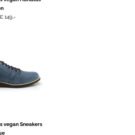
en
€ 149,-
 vegan Sneakers
ue