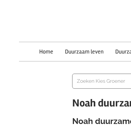
Ga
naar
de
inhoud
Kies
Home
Duurzaam leven
Duurz
Groener
Noah duurza
Noah duurzam