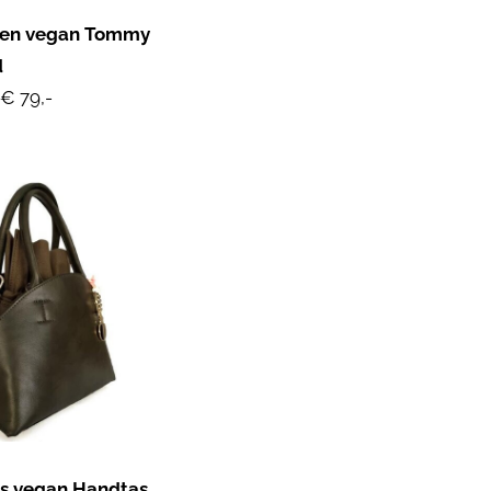
en vegan Tommy
d
€ 79,-
s vegan Handtas