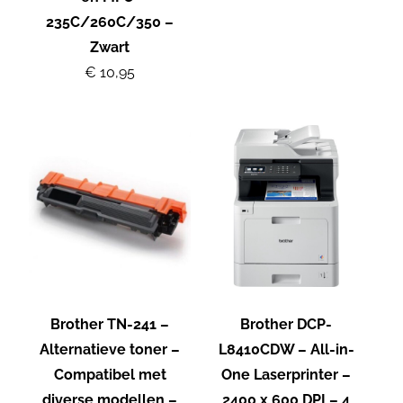
235C/260C/350 –
Zwart
€ 10,95
Brother TN-241 –
Brother DCP-
Alternatieve toner –
L8410CDW – All-in-
Compatibel met
One Laserprinter –
diverse modellen –
2400 x 600 DPI – 4