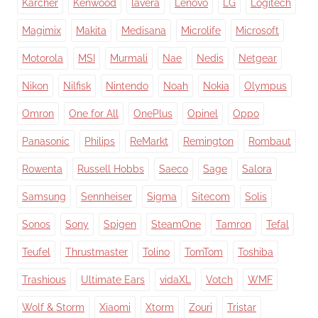
Karcher
Kenwood
lavera
Lenovo
LG
Logitech
Magimix
Makita
Medisana
Microlife
Microsoft
Motorola
MSI
Murmali
Nae
Nedis
Netgear
Nikon
Nilfisk
Nintendo
Noah
Nokia
Olympus
Omron
One for All
OnePlus
Opinel
Oppo
Panasonic
Philips
ReMarkt
Remington
Rombaut
Rowenta
Russell Hobbs
Saeco
Sage
Salora
Samsung
Sennheiser
Sigma
Sitecom
Solis
Sonos
Sony
Spigen
SteamOne
Tamron
Tefal
Teufel
Thrustmaster
Tolino
TomTom
Toshiba
Trashious
Ultimate Ears
vidaXL
Votch
WMF
Wolf & Storm
Xiaomi
Xtorm
Zouri
Tristar