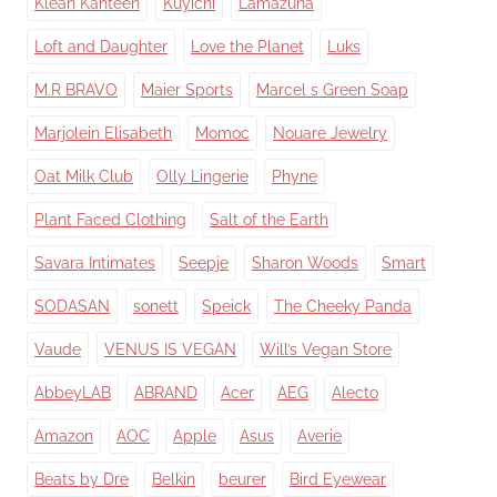
Klean Kanteen
Kuyichi
Lamazuna
Loft and Daughter
Love the Planet
Luks
M.R BRAVO
Maier Sports
Marcel s Green Soap
Marjolein Elisabeth
Momoc
Nouare Jewelry
Oat Milk Club
Olly Lingerie
Phyne
Plant Faced Clothing
Salt of the Earth
Savara Intimates
Seepje
Sharon Woods
Smart
SODASAN
sonett
Speick
The Cheeky Panda
Vaude
VENUS IS VEGAN
Will’s Vegan Store
AbbeyLAB
ABRAND
Acer
AEG
Alecto
Amazon
AOC
Apple
Asus
Averie
Beats by Dre
Belkin
beurer
Bird Eyewear