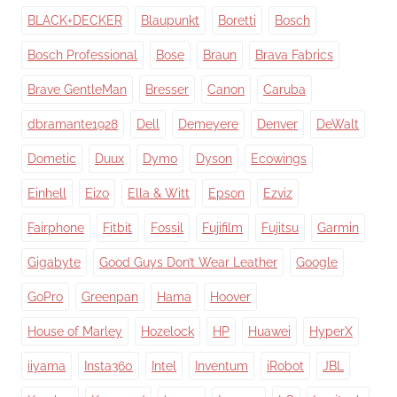
BLACK+DECKER
Blaupunkt
Boretti
Bosch
Bosch Professional
Bose
Braun
Brava Fabrics
Brave GentleMan
Bresser
Canon
Caruba
dbramante1928
Dell
Demeyere
Denver
DeWalt
Dometic
Duux
Dymo
Dyson
Ecowings
Einhell
Eizo
Ella & Witt
Epson
Ezviz
Fairphone
Fitbit
Fossil
Fujifilm
Fujitsu
Garmin
Gigabyte
Good Guys Don’t Wear Leather
Google
GoPro
Greenpan
Hama
Hoover
House of Marley
Hozelock
HP
Huawei
HyperX
iiyama
Insta360
Intel
Inventum
iRobot
JBL