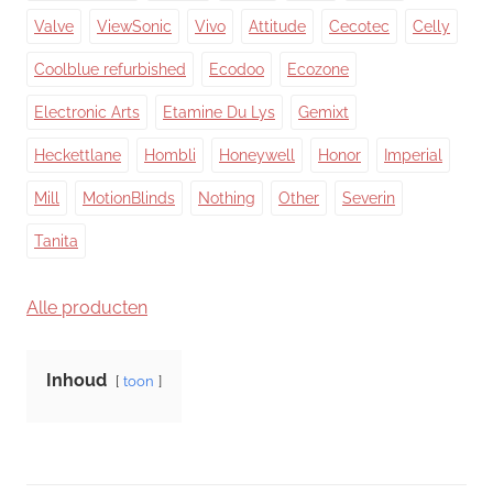
Valve
ViewSonic
Vivo
Attitude
Cecotec
Celly
Coolblue refurbished
Ecodoo
Ecozone
Electronic Arts
Etamine Du Lys
Gemixt
Heckettlane
Hombli
Honeywell
Honor
Imperial
Mill
MotionBlinds
Nothing
Other
Severin
Tanita
Alle producten
Inhoud
toon