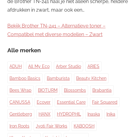
de Brother TN-241 haal je niet alleen scherpe, heldere
afdrukken in zwart, maar ook een…
Bekijk Brother TN-241 – Alternatieve toner –
Compatibel met diverse modellen – Zwart
Alle merken
ADUH
All My Eco
Arber Studio
ARIES
Bamboo Basics
Bamburista
Beauty Kitchen
Bees Wrap
BIOTURM
Blossombs
Brabantia
CANUSSA
Ecover
Essential Care
Fair Squared
Gentleberg
HANX
HYDROPHIL
Inaska
Inika
Iron Roots
Jyoti Fair Works
KABOOSH