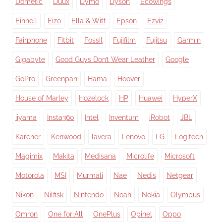
Dometic
Duux
Dymo
Dyson
Ecowings
Einhell
Eizo
Ella & Witt
Epson
Ezviz
Fairphone
Fitbit
Fossil
Fujifilm
Fujitsu
Garmin
Gigabyte
Good Guys Don’t Wear Leather
Google
GoPro
Greenpan
Hama
Hoover
House of Marley
Hozelock
HP
Huawei
HyperX
iiyama
Insta360
Intel
Inventum
iRobot
JBL
Karcher
Kenwood
lavera
Lenovo
LG
Logitech
Magimix
Makita
Medisana
Microlife
Microsoft
Motorola
MSI
Murmali
Nae
Nedis
Netgear
Nikon
Nilfisk
Nintendo
Noah
Nokia
Olympus
Omron
One for All
OnePlus
Opinel
Oppo