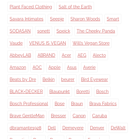
Plant Faced Clothing
Salt of the Earth
Savara Intimates
Seepje
Sharon Woods
Smart
SODASAN
sonett
Speick
The Cheeky Panda
Vaude
VENUS IS VEGAN
Will’s Vegan Store
AbbeyLAB
ABRAND
Acer
AEG
Alecto
Amazon
AOC
Apple
Asus
Averie
Beats by Dre
Belkin
beurer
Bird Eyewear
BLACK+DECKER
Blaupunkt
Boretti
Bosch
Bosch Professional
Bose
Braun
Brava Fabrics
Brave GentleMan
Bresser
Canon
Caruba
dbramante1928
Dell
Demeyere
Denver
DeWalt