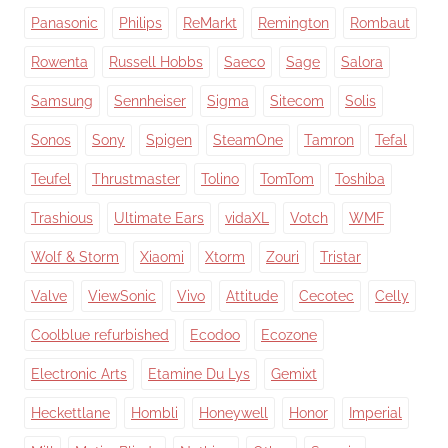
Panasonic
Philips
ReMarkt
Remington
Rombaut
Rowenta
Russell Hobbs
Saeco
Sage
Salora
Samsung
Sennheiser
Sigma
Sitecom
Solis
Sonos
Sony
Spigen
SteamOne
Tamron
Tefal
Teufel
Thrustmaster
Tolino
TomTom
Toshiba
Trashious
Ultimate Ears
vidaXL
Votch
WMF
Wolf & Storm
Xiaomi
Xtorm
Zouri
Tristar
Valve
ViewSonic
Vivo
Attitude
Cecotec
Celly
Coolblue refurbished
Ecodoo
Ecozone
Electronic Arts
Etamine Du Lys
Gemixt
Heckettlane
Hombli
Honeywell
Honor
Imperial