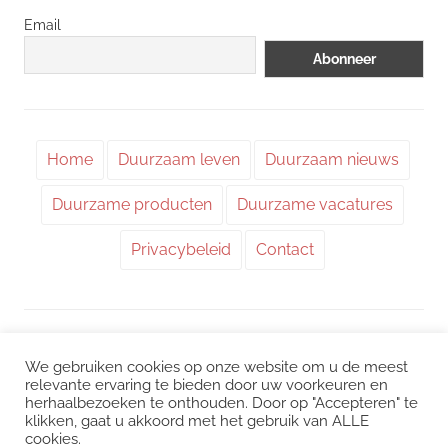
Email
Home
Duurzaam leven
Duurzaam nieuws
Duurzame producten
Duurzame vacatures
Privacybeleid
Contact
WordPress thema: Chronus door ThemeZee.
We gebruiken cookies op onze website om u de meest
relevante ervaring te bieden door uw voorkeuren en
herhaalbezoeken te onthouden. Door op "Accepteren" te
Instagram
|
Facebook
|
LinkedIn
|
Twitter
klikken, gaat u akkoord met het gebruik van ALLE
cookies.