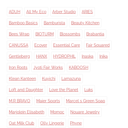
ADUH
All My Eco
Arber Studio
ARIES
Bamboo Basics
Bamburista
Beauty Kitchen
Bees Wrap
BIOTURM
Blossombs
Brabantia
CANUSSA
Ecover
Essential Care
Fair Squared
Gentleberg
HANX
HYDROPHIL
Inaska
Inika
Iron Roots
Jyoti Fair Works
KABOOSH
Klean Kanteen
Kuyichi
Lamazuna
Loft and Daughter
Love the Planet
Luks
M.R BRAVO
Maier Sports
Marcel s Green Soap
Marjolein Elisabeth
Momoc
Nouare Jewelry
Oat Milk Club
Olly Lingerie
Phyne