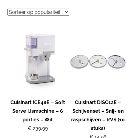
Cuisinart ICE48E – Soft
Cuisinart DISC12E –
Serve IJsmachine – 6
Schijvenset – Snij- en
porties – Wit
raspschijven – RVS (10
€ 239,99
stuks)
€ 14,96