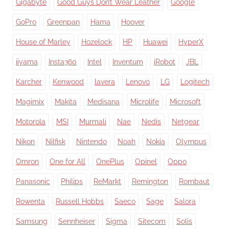
Gigabyte
Good Guys Don’t Wear Leather
Google
GoPro
Greenpan
Hama
Hoover
House of Marley
Hozelock
HP
Huawei
HyperX
iiyama
Insta360
Intel
Inventum
iRobot
JBL
Karcher
Kenwood
lavera
Lenovo
LG
Logitech
Magimix
Makita
Medisana
Microlife
Microsoft
Motorola
MSI
Murmali
Nae
Nedis
Netgear
Nikon
Nilfisk
Nintendo
Noah
Nokia
Olympus
Omron
One for All
OnePlus
Opinel
Oppo
Panasonic
Philips
ReMarkt
Remington
Rombaut
Rowenta
Russell Hobbs
Saeco
Sage
Salora
Samsung
Sennheiser
Sigma
Sitecom
Solis