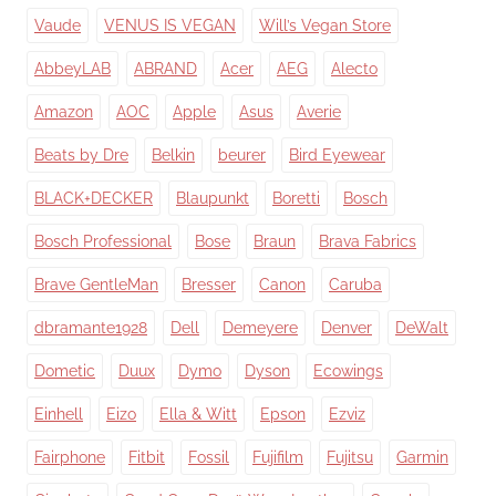
Vaude
VENUS IS VEGAN
Will’s Vegan Store
AbbeyLAB
ABRAND
Acer
AEG
Alecto
Amazon
AOC
Apple
Asus
Averie
Beats by Dre
Belkin
beurer
Bird Eyewear
BLACK+DECKER
Blaupunkt
Boretti
Bosch
Bosch Professional
Bose
Braun
Brava Fabrics
Brave GentleMan
Bresser
Canon
Caruba
dbramante1928
Dell
Demeyere
Denver
DeWalt
Dometic
Duux
Dymo
Dyson
Ecowings
Einhell
Eizo
Ella & Witt
Epson
Ezviz
Fairphone
Fitbit
Fossil
Fujifilm
Fujitsu
Garmin