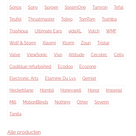
Sonos
Sony
Spigen
SteamOne
Tamron
Tefal
Teufel
Thrustmaster
Tolino
TomTom
Toshiba
Trashious
Ultimate Ears
vidaXL
Votch
WMF
Wolf & Storm
Xiaomi
Xtorm
Zouri
Tristar
Valve
ViewSonic
Vivo
Attitude
Cecotec
Celly
Coolblue refurbished
Ecodoo
Ecozone
Electronic Arts
Etamine Du Lys
Gemixt
Heckettlane
Hombli
Honeywell
Honor
Imperial
Mill
MotionBlinds
Nothing
Other
Severin
Tanita
Alle producten