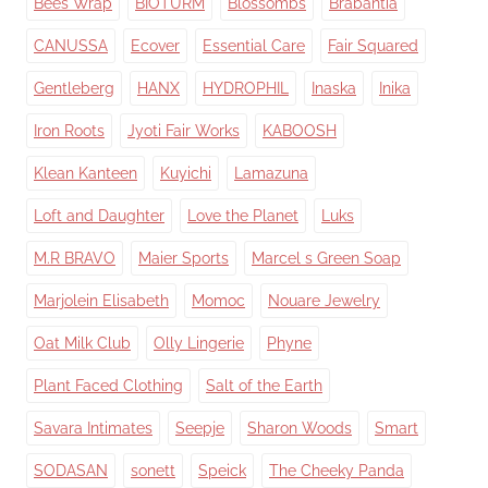
Bees Wrap
BIOTURM
Blossombs
Brabantia
CANUSSA
Ecover
Essential Care
Fair Squared
Gentleberg
HANX
HYDROPHIL
Inaska
Inika
Iron Roots
Jyoti Fair Works
KABOOSH
Klean Kanteen
Kuyichi
Lamazuna
Loft and Daughter
Love the Planet
Luks
M.R BRAVO
Maier Sports
Marcel s Green Soap
Marjolein Elisabeth
Momoc
Nouare Jewelry
Oat Milk Club
Olly Lingerie
Phyne
Plant Faced Clothing
Salt of the Earth
Savara Intimates
Seepje
Sharon Woods
Smart
SODASAN
sonett
Speick
The Cheeky Panda