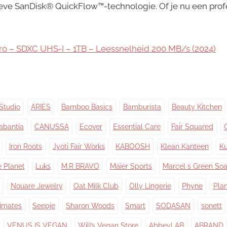
ieve SanDisk® QuickFlow™-technologie. Of je nu een prof
ro – SDXC UHS-I – 1TB – Leessnelheid 200 MB/s (2024)
Studio
ARIES
Bamboo Basics
Bamburista
Beauty Kitchen
abantia
CANUSSA
Ecover
Essential Care
Fair Squared
Iron Roots
Jyoti Fair Works
KABOOSH
Klean Kanteen
Ku
e Planet
Luks
M.R BRAVO
Maier Sports
Marcel s Green So
Nouare Jewelry
Oat Milk Club
Olly Lingerie
Phyne
Pla
timates
Seepje
Sharon Woods
Smart
SODASAN
sonett
VENUS IS VEGAN
Will’s Vegan Store
AbbeyLAB
ABRAND