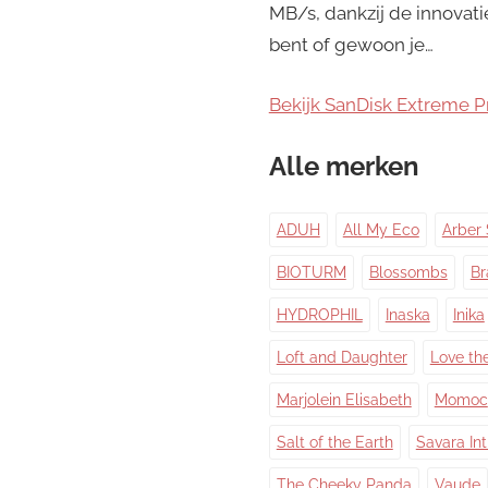
MB/s, dankzij de innovat
bent of gewoon je…
Bekijk SanDisk Extreme P
Alle merken
ADUH
All My Eco
Arber 
BIOTURM
Blossombs
Br
HYDROPHIL
Inaska
Inika
Loft and Daughter
Love th
Marjolein Elisabeth
Momoc
Salt of the Earth
Savara In
The Cheeky Panda
Vaude