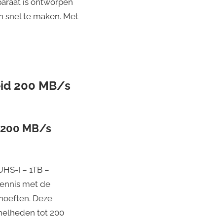
paraat is ontworpen
 snel te maken. Met
eid 200 MB/s
d 200 MB/s
UHS-I – 1TB –
kennis met de
ehoeften. Deze
nelheden tot 200