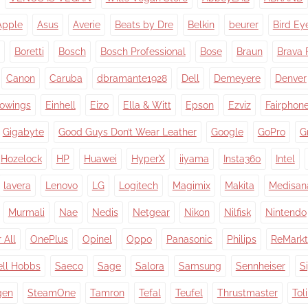
Apple
Asus
Averie
Beats by Dre
Belkin
beurer
Bird Ey
Boretti
Bosch
Bosch Professional
Bose
Braun
Brava 
Canon
Caruba
dbramante1928
Dell
Demeyere
Denver
owings
Einhell
Eizo
Ella & Witt
Epson
Ezviz
Fairphon
Gigabyte
Good Guys Don’t Wear Leather
Google
GoPro
G
Hozelock
HP
Huawei
HyperX
iiyama
Insta360
Intel
lavera
Lenovo
LG
Logitech
Magimix
Makita
Medisan
Murmali
Nae
Nedis
Netgear
Nikon
Nilfisk
Nintendo
 All
OnePlus
Opinel
Oppo
Panasonic
Philips
ReMarkt
ell Hobbs
Saeco
Sage
Salora
Samsung
Sennheiser
S
gen
SteamOne
Tamron
Tefal
Teufel
Thrustmaster
Tol