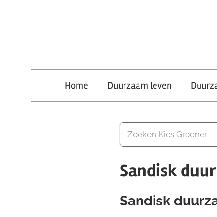
Ga
naar
de
inhoud
Kies
Home
Duurzaam leven
Duurz
Groener
Sandisk duu
Sandisk duurz