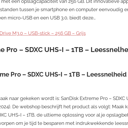
 met een opslagcapaciteit van 256 GB. Dit innovatieve ap
estanden tussen je smartphone en computer eenvoudig en
 een micro-USB en een USB 3.0, biedt deze…
Drive M3.0 – USB-stick – 256 GB – Grijs
me Pro – SDXC UHS-I – 1TB – Leessnelh
eme Pro – SDXC UHS-I – 1TB – Leessnelhei
aak naar gekeken wordt is: SanDisk Extreme Pro – SDXC 
024). De webshop beschrijft het product als volgt: Maak 
XC UHS-I – 1TB, de ultieme oplossing voor al je opslagb
tworpen om je tijd te besparen met indrukwekkende leess