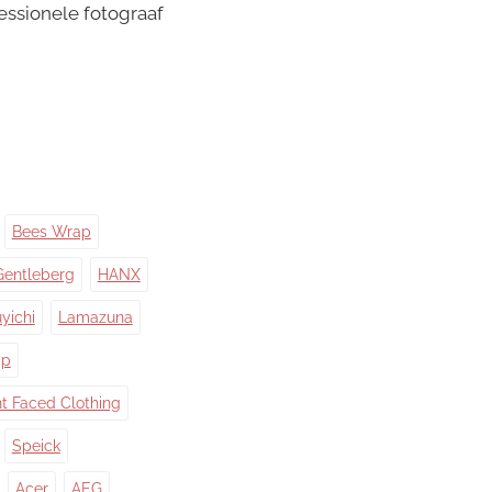
essionele fotograaf
Bees Wrap
Gentleberg
HANX
yichi
Lamazuna
ap
nt Faced Clothing
Speick
Acer
AEG