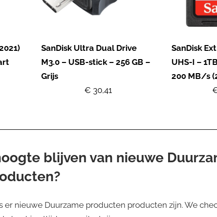
2021)
SanDisk Ultra Dual Drive
SanDisk Ex
art
M3.0 – USB-stick – 256 GB –
UHS-I – 1TB
Grijs
200 MB/s (
€ 30,41
€
 hoogte blijven van nieuwe Duurz
roducten?
s er nieuwe Duurzame producten producten zijn. We chec