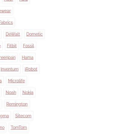
ewear
Fabrics
DeWalt
Dometic
e
Fitbit
Fossil
reenpan
Hama
Inventum
iRobot
a
Microlife
Noah
Nokia
Remington
igma
Sitecom
ino
TomTom