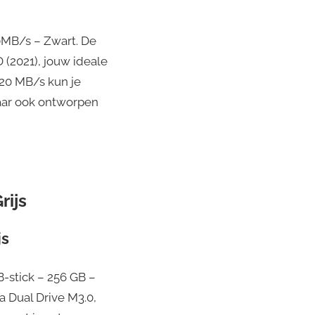
20MB/s – Zwart. De
 (2021), jouw ideale
520 MB/s kun je
maar ook ontworpen
rijs
js
-stick – 256 GB –
a Dual Drive M3.0,