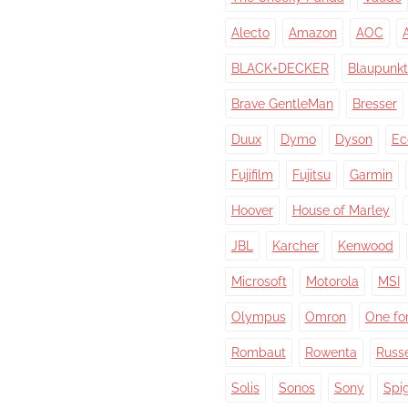
Alecto
Amazon
AOC
BLACK+DECKER
Blaupunkt
Brave GentleMan
Bresser
Duux
Dymo
Dyson
Ec
Fujifilm
Fujitsu
Garmin
Hoover
House of Marley
JBL
Karcher
Kenwood
Microsoft
Motorola
MSI
Olympus
Omron
One for
Rombaut
Rowenta
Russ
Solis
Sonos
Sony
Spi