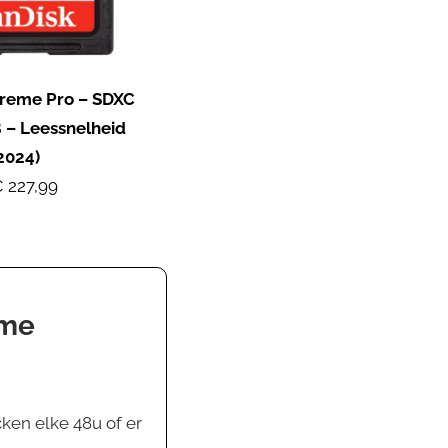
treme Pro – SDXC
 – Leessnelheid
2024)
 227,99
ame
ken elke 48u of er