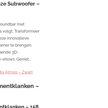
ze Subwoofer –
Soundbar met
s volgt: Transformeer
eze innovatieve
amer te brengen.
pende 3D-
tv-shows. Geniet…
by Atmos – Zwart
umentklanken –
ntklanken – 158