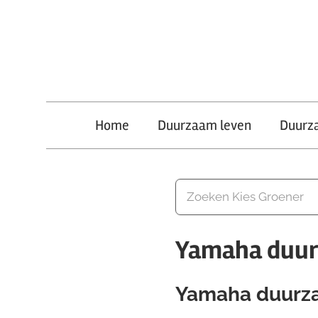
Ga
naar
de
inhoud
Kies
Home
Duurzaam leven
Duurz
Groener
Yamaha duur
Yamaha duurz