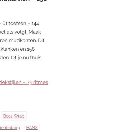
 61 toetsen – 144
ct als volgt: Maak
ren muzikanten. Dit
tklanken en 158
en. Of je nu thuis
ekstijlen – 75 ritmes
Bees Wrap
Gentleberg
HANX