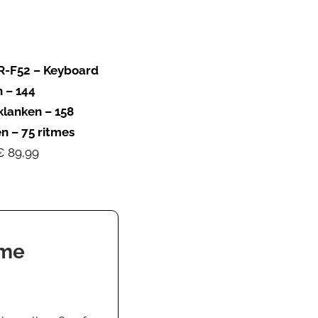
-F52 – Keyboard
n – 144
klanken – 158
en – 75 ritmes
€ 89,99
ame