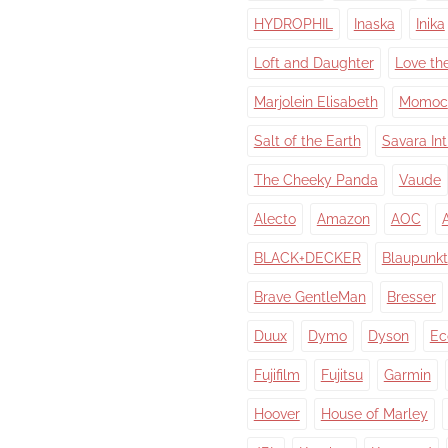
HYDROPHIL
Inaska
Inika
Loft and Daughter
Love th
Marjolein Elisabeth
Momoc
Salt of the Earth
Savara In
The Cheeky Panda
Vaude
Alecto
Amazon
AOC
BLACK+DECKER
Blaupunkt
Brave GentleMan
Bresser
Duux
Dymo
Dyson
Ec
Fujifilm
Fujitsu
Garmin
Hoover
House of Marley