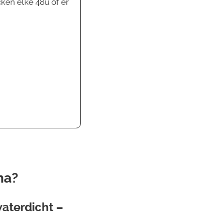
ken elke 48u of er
na?
aterdicht –