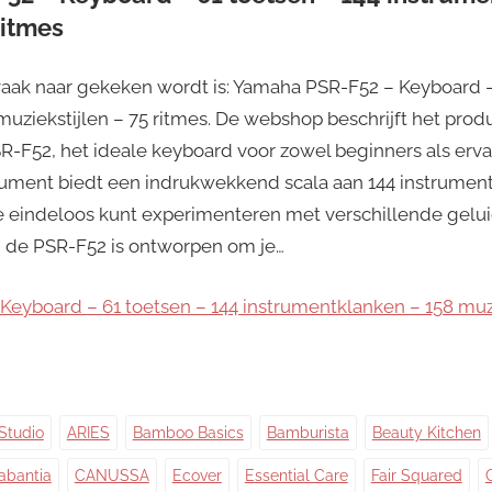
ritmes
aak naar gekeken wordt is: Yamaha PSR-F52 – Keyboard –
uziekstijlen – 75 ritmes. De webshop beschrijft het produ
-F52, het ideale keyboard voor zowel beginners als erva
trument biedt een indrukwekkend scala aan 144 instrumen
e eindeloos kunt experimenteren met verschillende geluid
 de PSR-F52 is ontworpen om je…
eyboard – 61 toetsen – 144 instrumentklanken – 158 muzi
Studio
ARIES
Bamboo Basics
Bamburista
Beauty Kitchen
abantia
CANUSSA
Ecover
Essential Care
Fair Squared