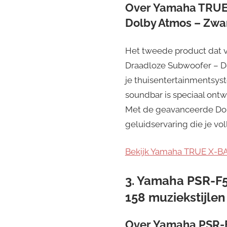
Over
Yamaha TRUE 
Dolby Atmos – Zwa
Het tweede product dat 
Draadloze Subwoofer – Do
je thuisentertainmentsy
soundbar is speciaal on
Met de geavanceerde Dol
geluidservaring die je vo
Bekijk Yamaha TRUE X-BA
3. Yamaha PSR-F5
158 muziekstijlen
Over
Yamaha PSR-F5