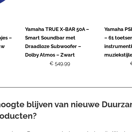
Yamaha TRUE X-BAR 50A –
Yamaha PSR
jes –
Smart Soundbar met
– 61 toetse
uw
Draadloze Subwoofer –
instrument
Dolby Atmos – Zwart
muziekstijl
€ 549,99
 hoogte blijven van nieuwe Duurz
roducten?