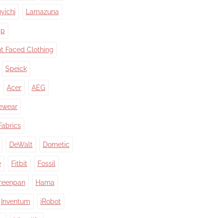
yichi
Lamazuna
ap
nt Faced Clothing
Speick
Acer
AEG
ewear
Fabrics
DeWalt
Dometic
e
Fitbit
Fossil
reenpan
Hama
Inventum
iRobot