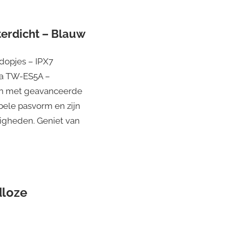
erdicht – Blauw
dopjes – IPX7
ha TW-ES5A –
ren met geavanceerde
ele pasvorm en zijn
digheden. Geniet van
dloze