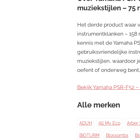
muziekstijlen – 75 
Het derde product waar v
instrumentklanken – 158 m
kennis met de Yamaha PSR
gebruiksvriendelijke ins
muziekstijlen, waardoor j
oefent of onderweg bent,
Bekijk Yamaha PSR-F52 – K
Alle merken
ADUH
All My Eco
Arber 
BIOTURM
Blossombs
Br