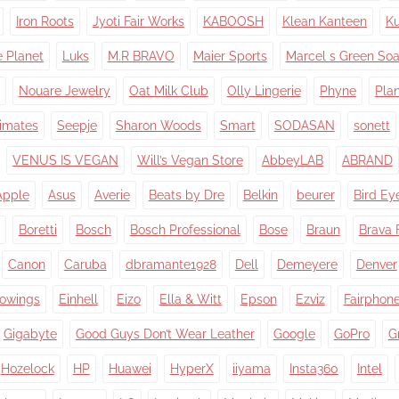
Iron Roots
Jyoti Fair Works
KABOOSH
Klean Kanteen
Ku
e Planet
Luks
M.R BRAVO
Maier Sports
Marcel s Green So
Nouare Jewelry
Oat Milk Club
Olly Lingerie
Phyne
Pla
timates
Seepje
Sharon Woods
Smart
SODASAN
sonett
VENUS IS VEGAN
Will’s Vegan Store
AbbeyLAB
ABRAND
Apple
Asus
Averie
Beats by Dre
Belkin
beurer
Bird Ey
Boretti
Bosch
Bosch Professional
Bose
Braun
Brava 
Canon
Caruba
dbramante1928
Dell
Demeyere
Denver
owings
Einhell
Eizo
Ella & Witt
Epson
Ezviz
Fairphon
Gigabyte
Good Guys Don’t Wear Leather
Google
GoPro
G
Hozelock
HP
Huawei
HyperX
iiyama
Insta360
Intel