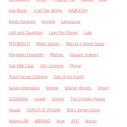
Iron Roots
Jyoti Fair Works
KABOOSH
Klean Kanteen
Kuyichi
Lamazuna
Loft and Daughter
Love the Planet
Luks
M.R BRAVO
Maier Sports
Marcel s Green Soap
Marjolein Elisabeth
Momoc
Nouare Jewelry
Oat Milk Club
Olly Lingerie
Phyne
Plant Faced Clothing
Salt of the Earth
Savara Intimates
Seepje
Sharon Woods
Smart
SODASAN
sonett
Speick
The Cheeky Panda
Vaude
VENUS IS VEGAN
Will’s Vegan Store
AbbeyLAB
ABRAND
Acer
AEG
Alecto