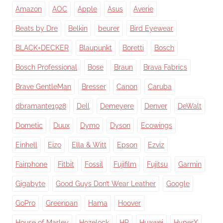
Amazon
AOC
Apple
Asus
Averie
Beats by Dre
Belkin
beurer
Bird Eyewear
BLACK+DECKER
Blaupunkt
Boretti
Bosch
Bosch Professional
Bose
Braun
Brava Fabrics
Brave GentleMan
Bresser
Canon
Caruba
dbramante1928
Dell
Demeyere
Denver
DeWalt
Dometic
Duux
Dymo
Dyson
Ecowings
Einhell
Eizo
Ella & Witt
Epson
Ezviz
Fairphone
Fitbit
Fossil
Fujifilm
Fujitsu
Garmin
Gigabyte
Good Guys Don’t Wear Leather
Google
GoPro
Greenpan
Hama
Hoover
House of Marley
Hozelock
HP
Huawei
HyperX