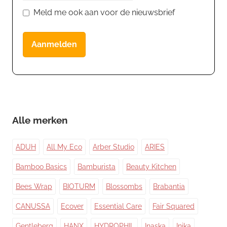
Meld me ook aan voor de nieuwsbrief
Aanmelden
Alle merken
ADUH
All My Eco
Arber Studio
ARIES
Bamboo Basics
Bamburista
Beauty Kitchen
Bees Wrap
BIOTURM
Blossombs
Brabantia
CANUSSA
Ecover
Essential Care
Fair Squared
Gentleberg
HANX
HYDROPHIL
Inaska
Inika