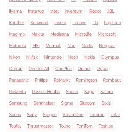
iiyama
Insta360
Intel
Inventum
iRobot
JBL
Karcher
Kenwood
lavera
Lenovo
LG
Logitech
Magimix
Makita
Medisana
Microlife
Microsoft
Motorola
MSI
Murmali
Nae
Nedis
Netgear
Nikon
Nilfisk
Nintendo
Noah
Nokia
Olympus
Omron
One for All
OnePlus
Opinel
Oppo
Panasonic
Philips
ReMarkt
Remington
Rombaut
Rowenta
Russell Hobbs
Saeco
Sage
Salora
Samsung
Sennheiser
Sigma
Sitecom
Solis
Sonos
Sony
Spigen
SteamOne
Tamron
Tefal
Teufel
Thrustmaster
Tolino
TomTom
Toshiba