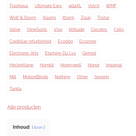
Trashious
Ultimate Ears
vidaXL
Votch
WMF
Wolf & Storm
Xiaomi
Xtorm
Zouri
Tristar
Valve
ViewSonic
Vivo
Attitude
Cecotec
Celly
Coolblue refurbished
Ecodoo
Ecozone
Electronic Arts
Etamine Du Lys
Gemixt
Heckettlane
Hombli
Honeywell
Honor
Imperial
Mill
MotionBlinds
Nothing
Other
Severin
Tanita
Alle producten
Inhoud
toon