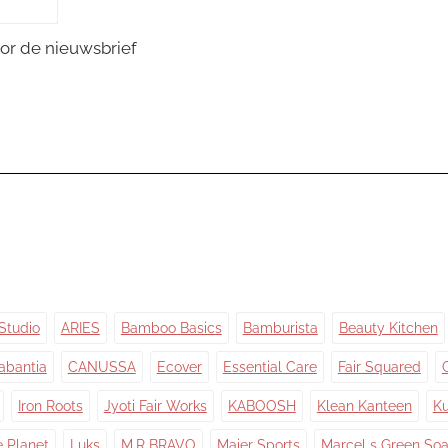
or de nieuwsbrief
Studio
ARIES
Bamboo Basics
Bamburista
Beauty Kitchen
abantia
CANUSSA
Ecover
Essential Care
Fair Squared
Iron Roots
Jyoti Fair Works
KABOOSH
Klean Kanteen
Ku
e Planet
Luks
M.R BRAVO
Maier Sports
Marcel s Green So