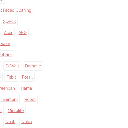
nt Faced Clothing
Speick
Acer
AEG
ewear
Fabrics
DeWalt
Dometic
e
Fitbit
Fossil
reenpan
Hama
Inventum
iRobot
a
Microlife
Noah
Nokia