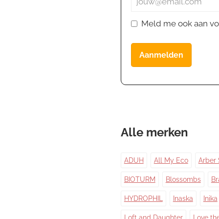
Meld me ook aan vo
Aanmelden
Alle merken
ADUH
All My Eco
Arber 
BIOTURM
Blossombs
Br
HYDROPHIL
Inaska
Inika
Loft and Daughter
Love th