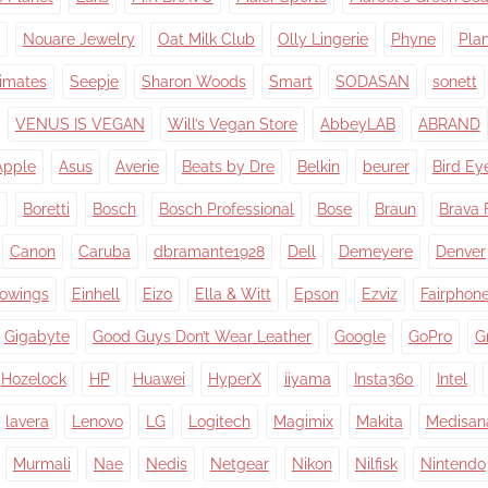
Nouare Jewelry
Oat Milk Club
Olly Lingerie
Phyne
Pla
timates
Seepje
Sharon Woods
Smart
SODASAN
sonett
VENUS IS VEGAN
Will’s Vegan Store
AbbeyLAB
ABRAND
Apple
Asus
Averie
Beats by Dre
Belkin
beurer
Bird Ey
Boretti
Bosch
Bosch Professional
Bose
Braun
Brava 
Canon
Caruba
dbramante1928
Dell
Demeyere
Denver
owings
Einhell
Eizo
Ella & Witt
Epson
Ezviz
Fairphon
Gigabyte
Good Guys Don’t Wear Leather
Google
GoPro
G
Hozelock
HP
Huawei
HyperX
iiyama
Insta360
Intel
lavera
Lenovo
LG
Logitech
Magimix
Makita
Medisan
Murmali
Nae
Nedis
Netgear
Nikon
Nilfisk
Nintendo