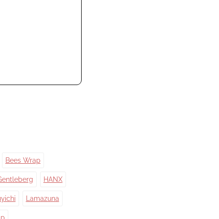
Bees Wrap
Gentleberg
HANX
yichi
Lamazuna
ap