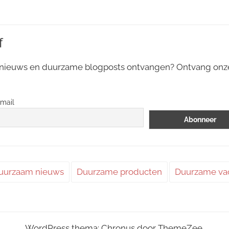
f
 nieuws en duurzame blogposts ontvangen? Ontvang on
mail
uurzaam nieuws
Duurzame producten
Duurzame va
WordPress thema: Chronus door ThemeZee.