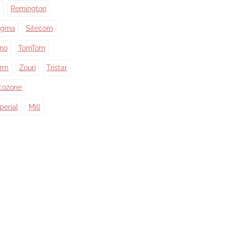
Remington
igma
Sitecom
ino
TomTom
orm
Zouri
Tristar
cozone
perial
Mill