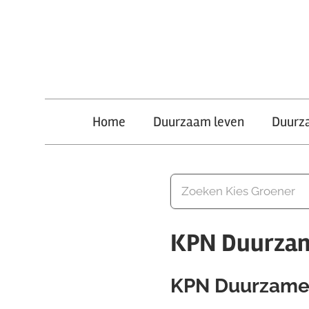
Ga
naar
de
inhoud
Kies
Home
Duurzaam leven
Duurz
Groener
KPN Duurzam
KPN Duurzame