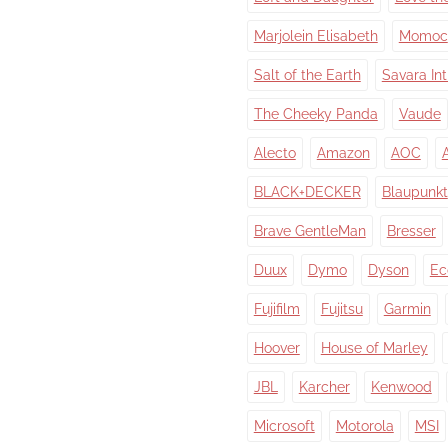
Marjolein Elisabeth
Momoc
Salt of the Earth
Savara In
The Cheeky Panda
Vaude
Alecto
Amazon
AOC
BLACK+DECKER
Blaupunkt
Brave GentleMan
Bresser
Duux
Dymo
Dyson
Ec
Fujifilm
Fujitsu
Garmin
Hoover
House of Marley
JBL
Karcher
Kenwood
Microsoft
Motorola
MSI