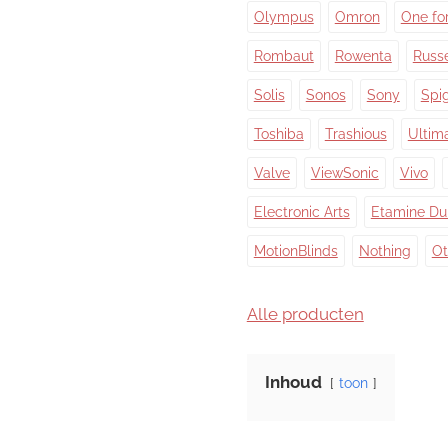
Olympus
Omron
One for
Rombaut
Rowenta
Russ
Solis
Sonos
Sony
Spi
Toshiba
Trashious
Ultim
Valve
ViewSonic
Vivo
Electronic Arts
Etamine Du
MotionBlinds
Nothing
Ot
Alle producten
Inhoud
toon