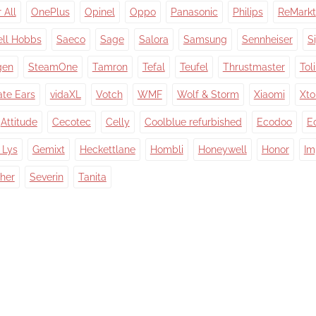
 All
OnePlus
Opinel
Oppo
Panasonic
Philips
ReMarkt
ell Hobbs
Saeco
Sage
Salora
Samsung
Sennheiser
S
gen
SteamOne
Tamron
Tefal
Teufel
Thrustmaster
Tol
ate Ears
vidaXL
Votch
WMF
Wolf & Storm
Xiaomi
Xt
Attitude
Cecotec
Celly
Coolblue refurbished
Ecodoo
E
 Lys
Gemixt
Heckettlane
Hombli
Honeywell
Honor
Im
her
Severin
Tanita