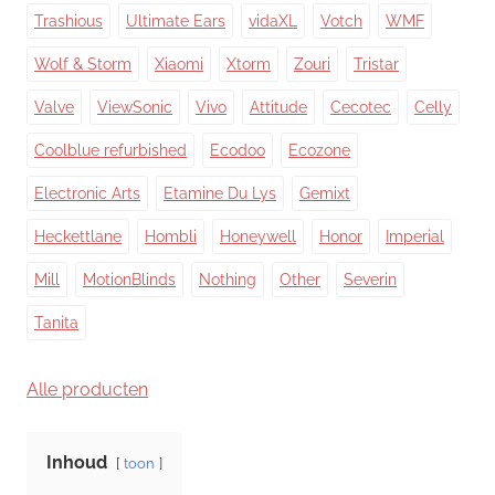
Trashious
Ultimate Ears
vidaXL
Votch
WMF
Wolf & Storm
Xiaomi
Xtorm
Zouri
Tristar
Valve
ViewSonic
Vivo
Attitude
Cecotec
Celly
Coolblue refurbished
Ecodoo
Ecozone
Electronic Arts
Etamine Du Lys
Gemixt
Heckettlane
Hombli
Honeywell
Honor
Imperial
Mill
MotionBlinds
Nothing
Other
Severin
Tanita
Alle producten
Inhoud
toon