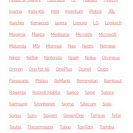
iiyama
Insta360
Intel
Inventum
iRobot
JBL
Karcher
Kenwood
lavera
Lenovo
LG
Logitech
Magimix
Makita
Medisana
Microlife
Microsoft
Motorola
MSI
Murmali
Nae
Nedis
Netgear
Nikon
Nilfisk
Nintendo
Noah
Nokia
Olympus
Omron
One for All
OnePlus
Opinel
Oppo
Panasonic
Philips
ReMarkt
Remington
Rombaut
Rowenta
Russell Hobbs
Saeco
Sage
Salora
Samsung
Sennheiser
Sigma
Sitecom
Solis
Sonos
Sony
Spigen
SteamOne
Tamron
Tefal
Teufel
Thrustmaster
Tolino
TomTom
Toshiba