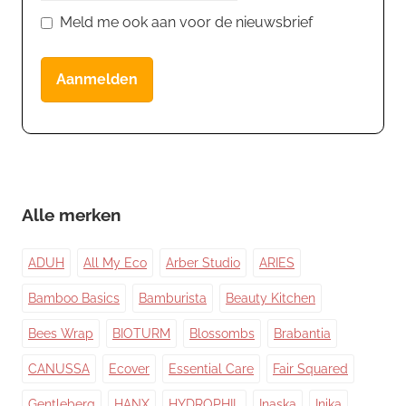
Meld me ook aan voor de nieuwsbrief
Aanmelden
Alle merken
ADUH
All My Eco
Arber Studio
ARIES
Bamboo Basics
Bamburista
Beauty Kitchen
Bees Wrap
BIOTURM
Blossombs
Brabantia
CANUSSA
Ecover
Essential Care
Fair Squared
Gentleberg
HANX
HYDROPHIL
Inaska
Inika