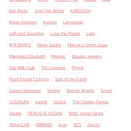
Iron Roots
Jyoti Fair Works
KABOOSH
Klean Kanteen
Kuyichi
Lamazuna
Loft and Daughter
Love the Planet
Luks
M.R BRAVO
Maier Sports
Marcel s Green Soap
Marjolein Elisabeth
Momoc
Nouare Jewelry
Oat Milk Club
Olly Lingerie
Phyne
Plant Faced Clothing
Salt of the Earth
Savara Intimates
Seepje
Sharon Woods
Smart
SODASAN
sonett
Speick
The Cheeky Panda
Vaude
VENUS IS VEGAN
Will’s Vegan Store
AbbeyLAB
ABRAND
Acer
AEG
Alecto