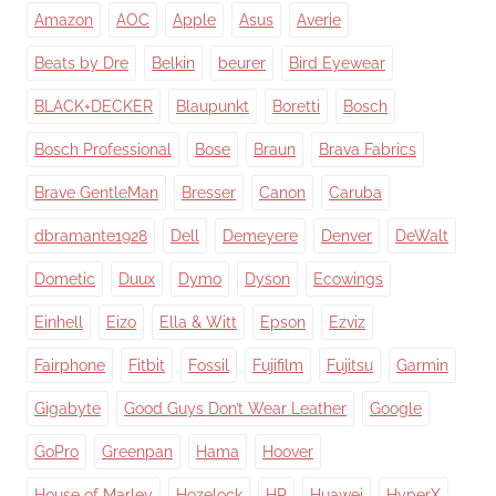
Amazon
AOC
Apple
Asus
Averie
Beats by Dre
Belkin
beurer
Bird Eyewear
BLACK+DECKER
Blaupunkt
Boretti
Bosch
Bosch Professional
Bose
Braun
Brava Fabrics
Brave GentleMan
Bresser
Canon
Caruba
dbramante1928
Dell
Demeyere
Denver
DeWalt
Dometic
Duux
Dymo
Dyson
Ecowings
Einhell
Eizo
Ella & Witt
Epson
Ezviz
Fairphone
Fitbit
Fossil
Fujifilm
Fujitsu
Garmin
Gigabyte
Good Guys Don’t Wear Leather
Google
GoPro
Greenpan
Hama
Hoover
House of Marley
Hozelock
HP
Huawei
HyperX