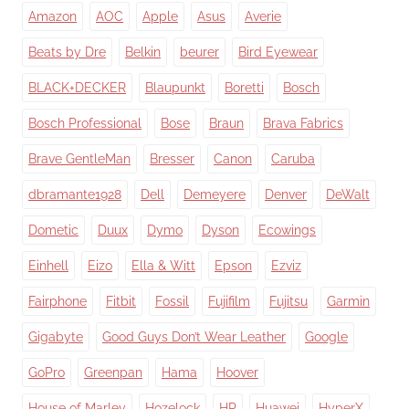
Amazon
AOC
Apple
Asus
Averie
Beats by Dre
Belkin
beurer
Bird Eyewear
BLACK+DECKER
Blaupunkt
Boretti
Bosch
Bosch Professional
Bose
Braun
Brava Fabrics
Brave GentleMan
Bresser
Canon
Caruba
dbramante1928
Dell
Demeyere
Denver
DeWalt
Dometic
Duux
Dymo
Dyson
Ecowings
Einhell
Eizo
Ella & Witt
Epson
Ezviz
Fairphone
Fitbit
Fossil
Fujifilm
Fujitsu
Garmin
Gigabyte
Good Guys Don’t Wear Leather
Google
GoPro
Greenpan
Hama
Hoover
House of Marley
Hozelock
HP
Huawei
HyperX