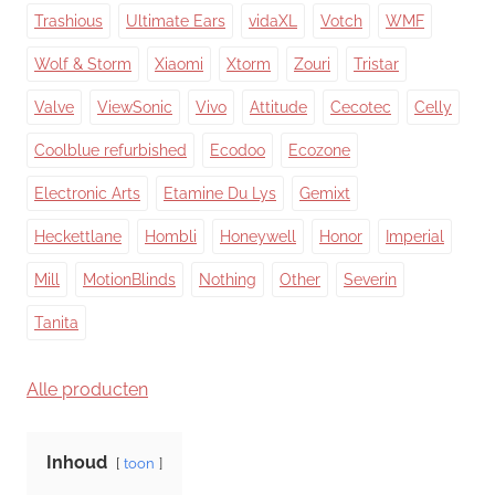
Trashious
Ultimate Ears
vidaXL
Votch
WMF
Wolf & Storm
Xiaomi
Xtorm
Zouri
Tristar
Valve
ViewSonic
Vivo
Attitude
Cecotec
Celly
Coolblue refurbished
Ecodoo
Ecozone
Electronic Arts
Etamine Du Lys
Gemixt
Heckettlane
Hombli
Honeywell
Honor
Imperial
Mill
MotionBlinds
Nothing
Other
Severin
Tanita
Alle producten
Inhoud
toon