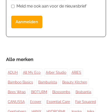
Meld me ook aan voor de nieuwsbrief
Aanmelden
Alle merken
ADUH
All My Eco
Arber Studio
ARIES
Bamboo Basics
Bamburista
Beauty Kitchen
Bees Wrap
BIOTURM
Blossombs
Brabantia
CANUSSA
Ecover
Essential Care
Fair Squared
Gentleberg
HANX
HYDROPHIL
Inaska
Inika