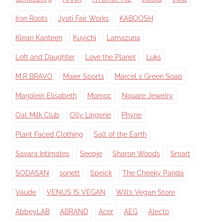
Iron Roots
Jyoti Fair Works
KABOOSH
Klean Kanteen
Kuyichi
Lamazuna
Loft and Daughter
Love the Planet
Luks
M.R BRAVO
Maier Sports
Marcel s Green Soap
Marjolein Elisabeth
Momoc
Nouare Jewelry
Oat Milk Club
Olly Lingerie
Phyne
Plant Faced Clothing
Salt of the Earth
Savara Intimates
Seepje
Sharon Woods
Smart
SODASAN
sonett
Speick
The Cheeky Panda
Vaude
VENUS IS VEGAN
Will’s Vegan Store
AbbeyLAB
ABRAND
Acer
AEG
Alecto