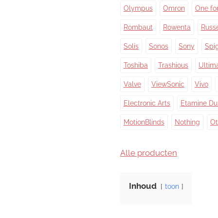
Olympus
Omron
One for
Rombaut
Rowenta
Russ
Solis
Sonos
Sony
Spi
Toshiba
Trashious
Ultim
Valve
ViewSonic
Vivo
Electronic Arts
Etamine Du
MotionBlinds
Nothing
Ot
Alle producten
Inhoud
toon