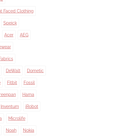
nt Faced Clothing
Speick
Acer
AEG
ewear
Fabrics
DeWalt
Dometic
e
Fitbit
Fossil
reenpan
Hama
Inventum
iRobot
a
Microlife
Noah
Nokia