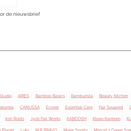
or de nieuwsbrief
Studio
ARIES
Bamboo Basics
Bamburista
Beauty Kitchen
abantia
CANUSSA
Ecover
Essential Care
Fair Squared
Iron Roots
Jyoti Fair Works
KABOOSH
Klean Kanteen
Ku
e Planet
Luks
M.R BRAVO
Maier Sports
Marcel s Green So