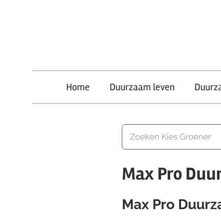
Ga
naar
de
inhoud
Kies
Home
Duurzaam leven
Duurz
Groener
Max Pro Duu
Max Pro Duurz