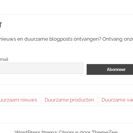
f
 nieuws en duurzame blogposts ontvangen? Ontvang on
mail
uurzaam nieuws
Duurzame producten
Duurzame va
WordPress thema: Chronus door ThemeZee.