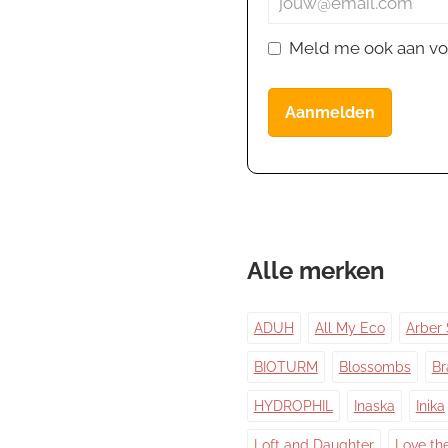
Meld me ook aan vo
Aanmelden
Alle merken
ADUH
All My Eco
Arber 
BIOTURM
Blossombs
Br
HYDROPHIL
Inaska
Inika
Loft and Daughter
Love th