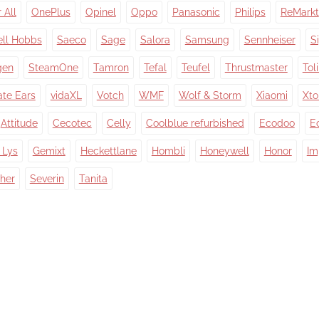
 All
OnePlus
Opinel
Oppo
Panasonic
Philips
ReMarkt
ell Hobbs
Saeco
Sage
Salora
Samsung
Sennheiser
S
gen
SteamOne
Tamron
Tefal
Teufel
Thrustmaster
Tol
ate Ears
vidaXL
Votch
WMF
Wolf & Storm
Xiaomi
Xt
Attitude
Cecotec
Celly
Coolblue refurbished
Ecodoo
E
 Lys
Gemixt
Heckettlane
Hombli
Honeywell
Honor
Im
her
Severin
Tanita