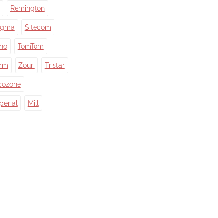
Remington
igma
Sitecom
ino
TomTom
orm
Zouri
Tristar
cozone
perial
Mill