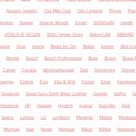
Nouare Jewelry
Oat Milk Club
Olly Lingerie
Phyne
Pla
timates
Seepje
Sharon Woods
Smart
SODASAN
sonett
VENUS IS VEGAN
Will’s Vegan Store
AbbeyLAB
ABRAND
Apple
Asus
Averie
Beats by Dre
Belkin
beurer
Bird Ey
Boretti
Bosch
Bosch Professional
Bose
Braun
Brava 
Canon
Caruba
dbramante1928
Dell
Demeyere
Denver
owings
Einhell
Eizo
Ella & Witt
Epson
Ezviz
Fairphon
Gigabyte
Good Guys Don’t Wear Leather
Google
GoPro
G
Hozelock
HP
Huawei
HyperX
iiyama
Insta360
Intel
lavera
Lenovo
LG
Logitech
Magimix
Makita
Medisan
Murmali
Nae
Nedis
Netgear
Nikon
Nilfisk
Nintendo