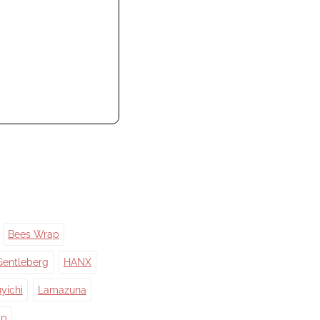
Bees Wrap
Gentleberg
HANX
yichi
Lamazuna
ap