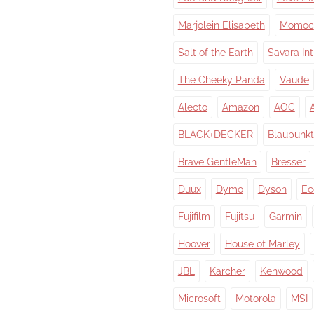
Marjolein Elisabeth
Momoc
Salt of the Earth
Savara In
The Cheeky Panda
Vaude
Alecto
Amazon
AOC
BLACK+DECKER
Blaupunkt
Brave GentleMan
Bresser
Duux
Dymo
Dyson
Ec
Fujifilm
Fujitsu
Garmin
Hoover
House of Marley
JBL
Karcher
Kenwood
Microsoft
Motorola
MSI