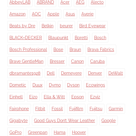
AbbeyLAB
ABRAND
Acer
AEG
Alecto
Amazon
AOC
Apple
Asus
Averie
Beats by Dre
Belkin
beurer
Bird Eyewear
BLACK+DECKER
Blaupunkt
Boretti
Bosch
Bosch Professional
Bose
Braun
Brava Fabrics
Brave GentleMan
Bresser
Canon
Caruba
dbramante1928
Dell
Demeyere
Denver
DeWalt
Dometic
Duux
Dymo
Dyson
Ecowings
Einhell
Eizo
Ella & Witt
Epson
Ezviz
Fairphone
Fitbit
Fossil
Fujifilm
Fujitsu
Garmin
Gigabyte
Good Guys Don’t Wear Leather
Google
GoPro
Greenpan
Hama
Hoover