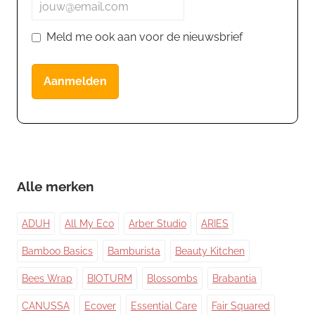
Meld me ook aan voor de nieuwsbrief
Aanmelden
Alle merken
ADUH
All My Eco
Arber Studio
ARIES
Bamboo Basics
Bamburista
Beauty Kitchen
Bees Wrap
BIOTURM
Blossombs
Brabantia
CANUSSA
Ecover
Essential Care
Fair Squared