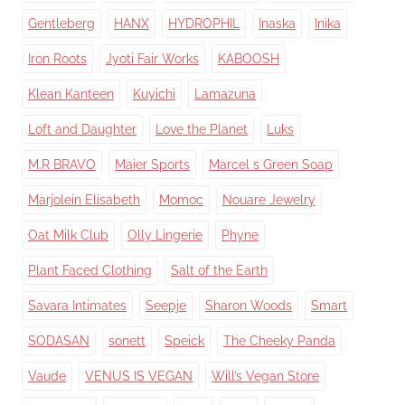
Gentleberg
HANX
HYDROPHIL
Inaska
Inika
Iron Roots
Jyoti Fair Works
KABOOSH
Klean Kanteen
Kuyichi
Lamazuna
Loft and Daughter
Love the Planet
Luks
M.R BRAVO
Maier Sports
Marcel s Green Soap
Marjolein Elisabeth
Momoc
Nouare Jewelry
Oat Milk Club
Olly Lingerie
Phyne
Plant Faced Clothing
Salt of the Earth
Savara Intimates
Seepje
Sharon Woods
Smart
SODASAN
sonett
Speick
The Cheeky Panda
Vaude
VENUS IS VEGAN
Will’s Vegan Store