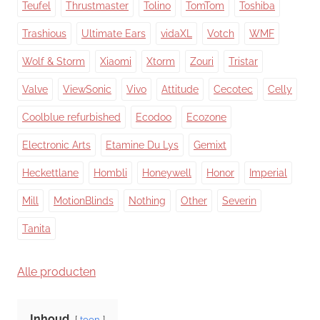
Teufel
Thrustmaster
Tolino
TomTom
Toshiba
Trashious
Ultimate Ears
vidaXL
Votch
WMF
Wolf & Storm
Xiaomi
Xtorm
Zouri
Tristar
Valve
ViewSonic
Vivo
Attitude
Cecotec
Celly
Coolblue refurbished
Ecodoo
Ecozone
Electronic Arts
Etamine Du Lys
Gemixt
Heckettlane
Hombli
Honeywell
Honor
Imperial
Mill
MotionBlinds
Nothing
Other
Severin
Tanita
Alle producten
Inhoud
toon