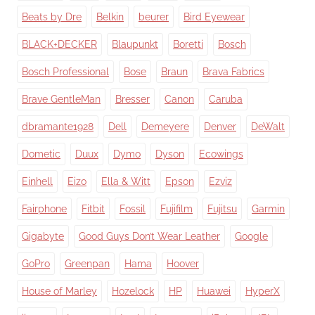
Beats by Dre
Belkin
beurer
Bird Eyewear
BLACK+DECKER
Blaupunkt
Boretti
Bosch
Bosch Professional
Bose
Braun
Brava Fabrics
Brave GentleMan
Bresser
Canon
Caruba
dbramante1928
Dell
Demeyere
Denver
DeWalt
Dometic
Duux
Dymo
Dyson
Ecowings
Einhell
Eizo
Ella & Witt
Epson
Ezviz
Fairphone
Fitbit
Fossil
Fujifilm
Fujitsu
Garmin
Gigabyte
Good Guys Don’t Wear Leather
Google
GoPro
Greenpan
Hama
Hoover
House of Marley
Hozelock
HP
Huawei
HyperX