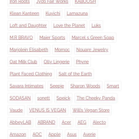
Iron Roots
Jyoti Fair Works
KABOOSH
Klean Kanteen
Kuyichi
Lamazuna
Loft and Daughter
Love the Planet
Luks
M.R BRAVO
Maier Sports
Marcel s Green Soap
Marjolein Elisabeth
Momoc
Nouare Jewelry
Oat Milk Club
Olly Lingerie
Phyne
Plant Faced Clothing
Salt of the Earth
Savara Intimates
Seepje
Sharon Woods
Smart
SODASAN
sonett
Speick
The Cheeky Panda
Vaude
VENUS IS VEGAN
Will’s Vegan Store
AbbeyLAB
ABRAND
Acer
AEG
Alecto
Amazon
AOC
Apple
Asus
Averie