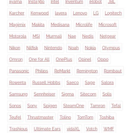
iiyama
Insta360
Intel
Inventum
iRobot
JBL
Karcher
Kenwood
lavera
Lenovo
LG
Logitech
Magimix
Makita
Medisana
Microlife
Microsoft
Motorola
MSI
Murmali
Nae
Nedis
Netgear
Nikon
Nilfisk
Nintendo
Noah
Nokia
Olympus
Omron
One for All
OnePlus
Opinel
Oppo
Panasonic
Philips
ReMarkt
Remington
Rombaut
Rowenta
Russell Hobbs
Saeco
Sage
Salora
Samsung
Sennheiser
Sigma
Sitecom
Solis
Sonos
Sony
Spigen
SteamOne
Tamron
Tefal
Teufel
Thrustmaster
Tolino
TomTom
Toshiba
Trashious
Ultimate Ears
vidaXL
Votch
WMF