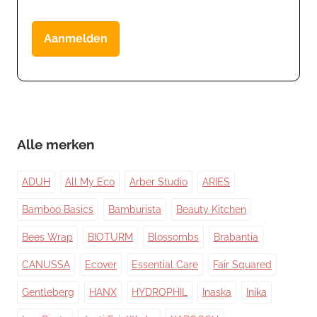
Aanmelden
Alle merken
ADUH
All My Eco
Arber Studio
ARIES
Bamboo Basics
Bamburista
Beauty Kitchen
Bees Wrap
BIOTURM
Blossombs
Brabantia
CANUSSA
Ecover
Essential Care
Fair Squared
Gentleberg
HANX
HYDROPHIL
Inaska
Inika