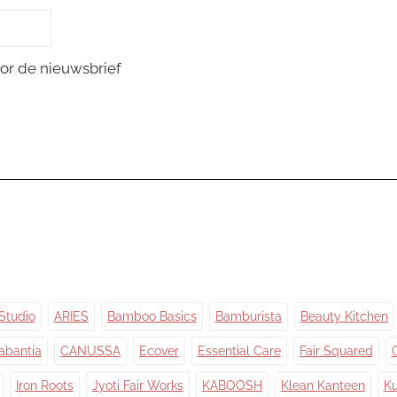
or de nieuwsbrief
Studio
ARIES
Bamboo Basics
Bamburista
Beauty Kitchen
abantia
CANUSSA
Ecover
Essential Care
Fair Squared
Iron Roots
Jyoti Fair Works
KABOOSH
Klean Kanteen
Ku