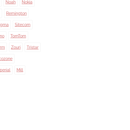
Noah
Nokia
Remington
igma
Sitecom
ino
TomTom
orm
Zouri
Tristar
cozone
perial
Mill