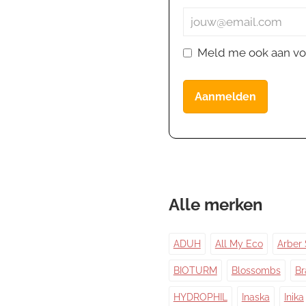
Meld me ook aan vo
Aanmelden
Alle merken
ADUH
All My Eco
Arber 
BIOTURM
Blossombs
Br
HYDROPHIL
Inaska
Inika