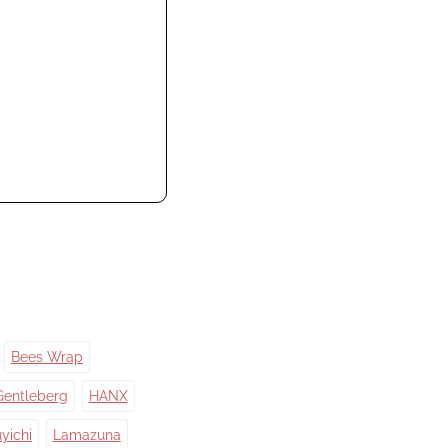
Bees Wrap
Gentleberg
HANX
yichi
Lamazuna