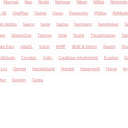
Murmali
Nae
Nedis
Netgear
Nikon
Nilfisk
Nintendo
 All
OnePlus
Opinel
Oppo
Panasonic
Philips
ReMarkt
ell Hobbs
Saeco
Sage
Salora
Samsung
Sennheiser
S
gen
SteamOne
Tamron
Tefal
Teufel
Thrustmaster
Tol
ate Ears
vidaXL
Votch
WMF
Wolf & Storm
Xiaomi
Xt
Attitude
Cecotec
Celly
Coolblue refurbished
Ecodoo
E
 Lys
Gemixt
Heckettlane
Hombli
Honeywell
Honor
Im
her
Severin
Tanita