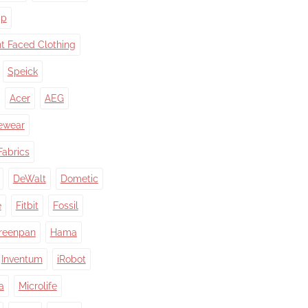
ap
nt Faced Clothing
Speick
Acer
AEG
ewear
Fabrics
DeWalt
Dometic
e
Fitbit
Fossil
reenpan
Hama
Inventum
iRobot
a
Microlife