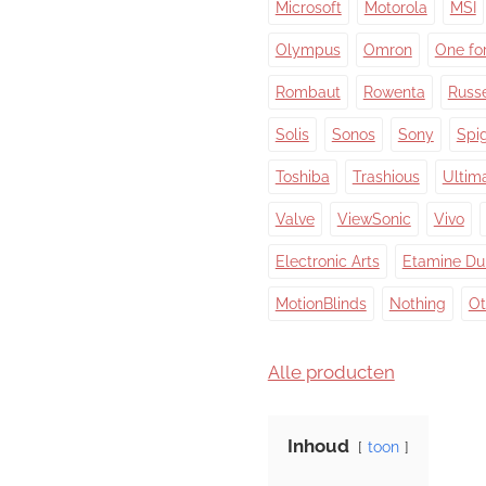
Microsoft
Motorola
MSI
Olympus
Omron
One for
Rombaut
Rowenta
Russ
Solis
Sonos
Sony
Spi
Toshiba
Trashious
Ultim
Valve
ViewSonic
Vivo
Electronic Arts
Etamine Du
MotionBlinds
Nothing
Ot
Alle producten
Inhoud
toon