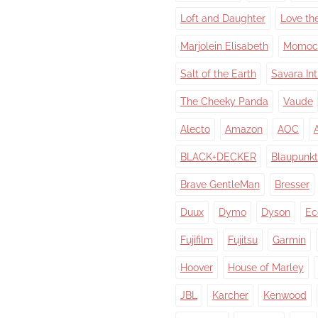
Loft and Daughter
Love th
Marjolein Elisabeth
Momoc
Salt of the Earth
Savara In
The Cheeky Panda
Vaude
Alecto
Amazon
AOC
BLACK+DECKER
Blaupunkt
Brave GentleMan
Bresser
Duux
Dymo
Dyson
Ec
Fujifilm
Fujitsu
Garmin
Hoover
House of Marley
JBL
Karcher
Kenwood