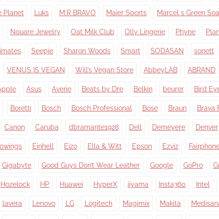
e Planet
Luks
M.R BRAVO
Maier Sports
Marcel s Green So
Nouare Jewelry
Oat Milk Club
Olly Lingerie
Phyne
Pla
timates
Seepje
Sharon Woods
Smart
SODASAN
sonett
VENUS IS VEGAN
Will’s Vegan Store
AbbeyLAB
ABRAND
Apple
Asus
Averie
Beats by Dre
Belkin
beurer
Bird Ey
Boretti
Bosch
Bosch Professional
Bose
Braun
Brava 
Canon
Caruba
dbramante1928
Dell
Demeyere
Denver
owings
Einhell
Eizo
Ella & Witt
Epson
Ezviz
Fairphon
Gigabyte
Good Guys Don’t Wear Leather
Google
GoPro
G
Hozelock
HP
Huawei
HyperX
iiyama
Insta360
Intel
lavera
Lenovo
LG
Logitech
Magimix
Makita
Medisan