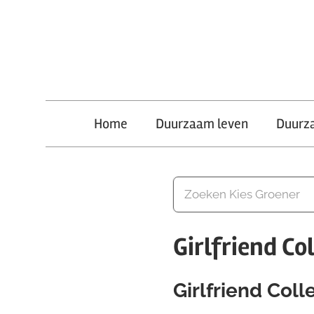
Ga
naar
de
inhoud
Kies
Home
Duurzaam leven
Duurz
Groener
Girlfriend C
Girlfriend Col