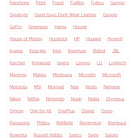
Fairphone
Fitbit
Fossil
Fujifilm
Fujitsu
Garmin
Gigabyte
Good Guys Don’t Wear Leather
Google
GoPro
Greenpan
Hama
Hoover
House of Marley
Hozelock
HP
Huawei
HyperX
iiyama
Insta360
Intel
Inventum
iRobot
JBL
Karcher
Kenwood
lavera
Lenovo
LG
Logitech
Magimix
Makita
Medisana
Microlife
Microsoft
Motorola
MSI
Murmali
Nae
Nedis
Netgear
Nikon
Nilfisk
Nintendo
Noah
Nokia
Olympus
Omron
One for All
OnePlus
Opinel
Oppo
Panasonic
Philips
ReMarkt
Remington
Rombaut
Rowenta
Russell Hobbs
Saeco
Sage
Salora