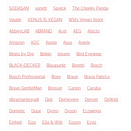
SODASAN
sonett
Speick
The Cheeky Panda
Vaude
VENUS IS VEGAN
Will’s Vegan Store
AbbeyLAB
ABRAND
Acer
AEG
Alecto
Amazon
AOC
Apple
Asus
Averie
Beats by Dre
Belkin
beurer
Bird Eyewear
BLACK+DECKER
Blaupunkt
Boretti
Bosch
Bosch Professional
Bose
Braun
Brava Fabrics
Brave GentleMan
Bresser
Canon
Caruba
dbramante1928
Dell
Demeyere
Denver
DeWalt
Dometic
Duux
Dymo
Dyson
Ecowings
Einhell
Eizo
Ella & Witt
Epson
Ezviz