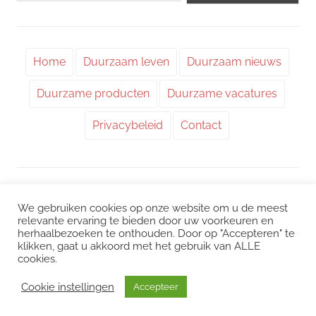
Home
Duurzaam leven
Duurzaam nieuws
Duurzame producten
Duurzame vacatures
Privacybeleid
Contact
WordPress thema: Chronus door ThemeZee.
We gebruiken cookies op onze website om u de meest
relevante ervaring te bieden door uw voorkeuren en
herhaalbezoeken te onthouden. Door op "Accepteren" te
Instagram
|
Facebook
|
LinkedIn
|
Twitter
klikken, gaat u akkoord met het gebruik van ALLE
cookies.
Het kan zijn dat we voor sommige links een commissie ontvangen. Mogelijk
interessant:
CO2 uitstoot
/
Duurzame vacatures
/
Choose Greener
/
Cookie instellingen
Accepteer
Milieuvacatures
/
Echt groene stroom
/
Klimaatdashboard