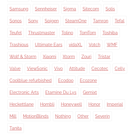
Samsung
Sennheiser
Sigma
Sitecom
Solis
Sonos
Sony
Spigen
SteamOne
Tamron
Tefal
Teufel
Thrustmaster
Tolino
TomTom
Toshiba
Trashious
Ultimate Ears
vidaXL
Votch
WMF
Wolf & Storm
Xiaomi
Xtorm
Zouri
Tristar
Valve
ViewSonic
Vivo
Attitude
Cecotec
Celly
Coolblue refurbished
Ecodoo
Ecozone
Electronic Arts
Etamine Du Lys
Gemixt
Heckettlane
Hombli
Honeywell
Honor
Imperial
Mill
MotionBlinds
Nothing
Other
Severin
Tanita