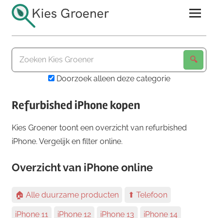
Ga
naar
de
Kies
inhoud
Groener
Doorzoek alleen deze categorie
Refurbished iPhone kopen
Kies Groener toont een overzicht van refurbished
iPhone. Vergelijk en filter online.
Overzicht van iPhone online
🏠 Alle duurzame producten
⬆ Telefoon
iPhone 11
iPhone 12
iPhone 13
iPhone 14