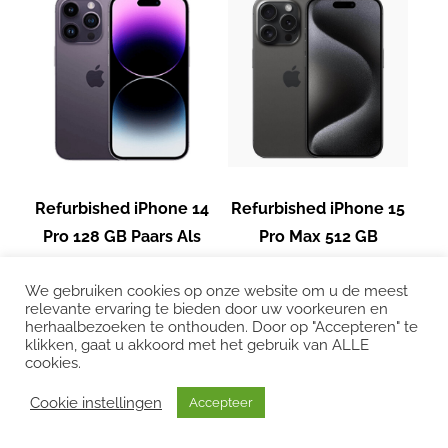
Refurbished iPhone 14
Refurbished iPhone 15
Pro 128 GB Paars Als
Pro Max 512 GB
nieuw + Nieuwe batterij
Titanium Zwart Licht
We gebruiken cookies op onze website om u de meest
€ 579,-
gebruikt
relevante ervaring te bieden door uw voorkeuren en
€ 769,-
herhaalbezoeken te onthouden. Door op "Accepteren" te
klikken, gaat u akkoord met het gebruik van ALLE
cookies.
Cookie instellingen
Accepteer